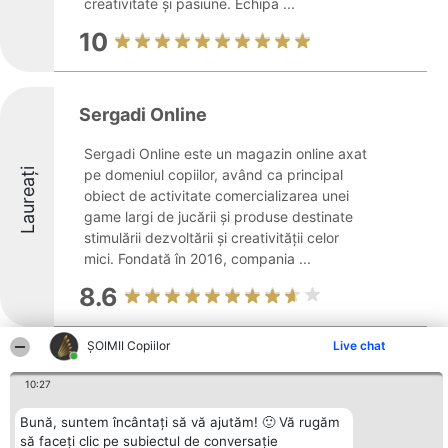
creativitate și pasiune. Echipa ...
10
Sergadi Online
Sergadi Online este un magazin online axat
Laureați
pe domeniul copiilor, având ca principal
obiect de activitate comercializarea unei
game largi de jucării și produse destinate
stimulării dezvoltării și creativității celor
mici. Fondată în 2016, compania ...
8.6
ȘOIMII Copiilor
Live chat
Loc De Joaca Kids Party Kungfu
10:27
Pizza -KPKP
Bună, suntem încântați să vă ajutăm! 🙂 Vă rugăm
Localizat în centrul capitalei, Loc de Joaca
să faceți clic pe subiectul de conversație