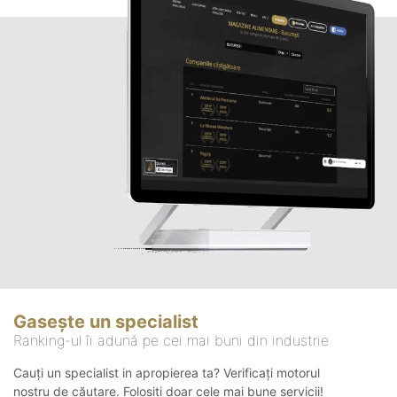
Gasește un specialist
Ranking-ul îi adună pe cei mai buni din industrie
Cauți un specialist in apropierea ta? Verificați motorul
nostru de căutare. Folosiți doar cele mai bune servicii!