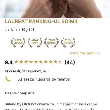
LAUREAT RANKING-UL ȘOIMII
Juland By Oti
Arată mai multe >>
9.4
(44)
Bucureşti, Str. Opanez, nr. 1
Afișează numărul de telefon
Despre companie:
Juland by Oti
funcționează ca un magazin online axat pe
universul jocurilor și jucăriilor educative adresate copiilor,