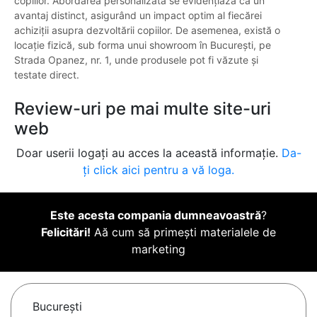
copiilor. Abordarea personalizată se evidențiază ca un
avantaj distinct, asigurând un impact optim al fiecărei
achiziții asupra dezvoltării copiilor. De asemenea, există o
locație fizică, sub forma unui showroom în București, pe
Strada Opanez, nr. 1, unde produsele pot fi văzute și
testate direct.
Review-uri pe mai multe site-uri
web
Doar userii logați au acces la această informație.
Da-
ți click aici pentru a vă loga.
Este acesta compania dumneavoastră
?
Felicitări!
Aă cum să primești materialele de
marketing
Bucureşti