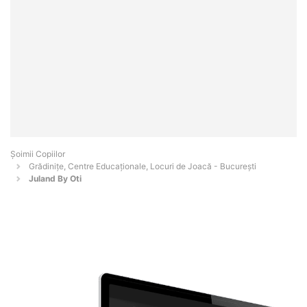
Șoimii Copiilor
Grădinițe, Centre Educaționale, Locuri de Joacă - Bucureşti
Juland By Oti