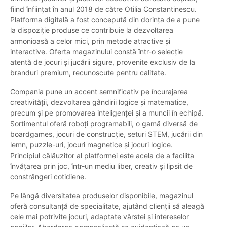
fiind înființat în anul 2018 de către Otilia Constantinescu.
Platforma digitală a fost concepută din dorința de a pune
la dispoziție produse ce contribuie la dezvoltarea
armonioasă a celor mici, prin metode atractive și
interactive. Oferta magazinului constă într-o selecție
atentă de jocuri și jucării sigure, provenite exclusiv de la
branduri premium, recunoscute pentru calitate.
Compania pune un accent semnificativ pe încurajarea
creativității, dezvoltarea gândirii logice și matematice,
precum și pe promovarea inteligenței și a muncii în echipă.
Sortimentul oferă roboți programabili, o gamă diversă de
boardgames, jocuri de construcție, seturi STEM, jucării din
lemn, puzzle-uri, jocuri magnetice și jocuri logice.
Principiul călăuzitor al platformei este acela de a facilita
învățarea prin joc, într-un mediu liber, creativ și lipsit de
constrângeri cotidiene.
Pe lângă diversitatea produselor disponibile, magazinul
oferă consultanță de specialitate, ajutând clienții să aleagă
cele mai potrivite jocuri, adaptate vârstei și intereselor