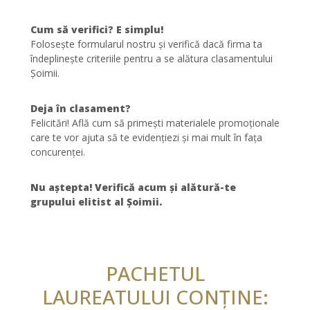
Cum să verifici? E simplu!
Folosește formularul nostru și verifică dacă firma ta
îndeplinește criteriile pentru a se alătura clasamentului
Șoimii.
Deja în clasament?
Felicitări! Află cum să primești materialele promoționale
care te vor ajuta să te evidențiezi și mai mult în fața
concurenței.
Nu aștepta! Verifică acum și alătură-te
grupului elitist al Șoimii.
PACHETUL
LAUREATULUI CONȚINE: