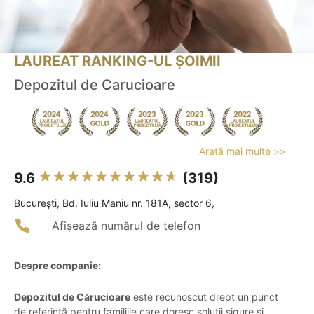
LAUREAT RANKING-UL ȘOIMII
Depozitul de Carucioare
Arată mai multe >>
9.6
(319)
Bucureşti, Bd. Iuliu Maniu nr. 181A, sector 6,
Afișează numărul de telefon
Despre companie:
Depozitul de Cărucioare
este recunoscut drept un punct
de referință pentru familiile care doresc soluții sigure și