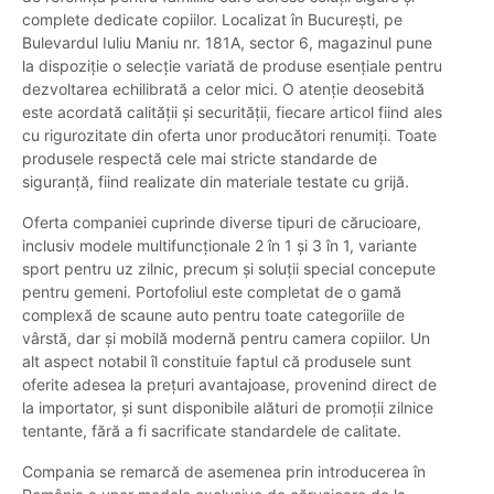
complete dedicate copiilor. Localizat în București, pe
Bulevardul Iuliu Maniu nr. 181A, sector 6, magazinul pune
la dispoziție o selecție variată de produse esențiale pentru
dezvoltarea echilibrată a celor mici. O atenție deosebită
este acordată calității și securității, fiecare articol fiind ales
cu rigurozitate din oferta unor producători renumiți. Toate
produsele respectă cele mai stricte standarde de
siguranță, fiind realizate din materiale testate cu grijă.
Oferta companiei cuprinde diverse tipuri de cărucioare,
inclusiv modele multifuncționale 2 în 1 și 3 în 1, variante
sport pentru uz zilnic, precum și soluții special concepute
pentru gemeni. Portofoliul este completat de o gamă
complexă de scaune auto pentru toate categoriile de
vârstă, dar și mobilă modernă pentru camera copiilor. Un
alt aspect notabil îl constituie faptul că produsele sunt
oferite adesea la prețuri avantajoase, provenind direct de
la importator, și sunt disponibile alături de promoții zilnice
tentante, fără a fi sacrificate standardele de calitate.
Compania se remarcă de asemenea prin introducerea în