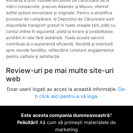
România a unor modele exclusive de cărucioare de la
mărci consacrate, precum Adamex și Muuvo, oferind
astfel opțiuni inovatoare și originale. Pentru a simplifica
procesul de cumpărare, la Depozitul de Cărucioare sunt
disponibile transport gratuit în toate orașele țării, plăți cu
cardul online în siguranță, plată la livrare și posibilitatea
achitării în rate fără dobândă. Toate aceste servicii
contribuie la o experiență eficientă, flexibilă și orientată
spre nevoile familiilor, reflectând constant angajamentul
pentru calitate și satisfacție.
Review-uri pe mai multe site-uri
web
Doar userii logați au acces la această informație.
Da-
ți click aici pentru a vă loga.
Este acesta compania dumneavoastră
?
Felicitări!
Aă cum să primești materialele de
marketing