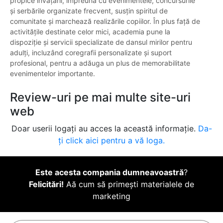
propice învățării, împreună cu evenimentele, concursurile
și serbările organizate frecvent, susțin spiritul de
comunitate și marchează realizările copiilor. În plus față de
activitățile destinate celor mici, academia pune la
dispoziție și servicii specializate de dansul mirilor pentru
adulți, incluzând coregrafii personalizate și suport
profesional, pentru a adăuga un plus de memorabilitate
evenimentelor importante.
Review-uri pe mai multe site-uri
web
Doar userii logați au acces la această informație.
Da-
ți click aici pentru a vă loga.
Este acesta compania dumneavoastră
?
Felicitări!
Aă cum să primești materialele de
marketing