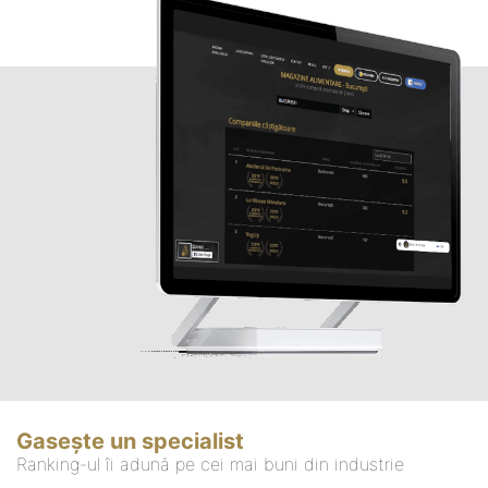
Gasește un specialist
Ranking-ul îi adună pe cei mai buni din industrie