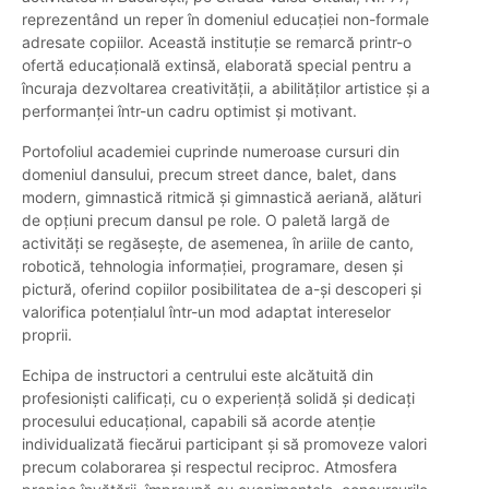
reprezentând un reper în domeniul educației non-formale
adresate copiilor. Această instituție se remarcă printr-o
ofertă educațională extinsă, elaborată special pentru a
încuraja dezvoltarea creativității, a abilităților artistice și a
performanței într-un cadru optimist și motivant.
Portofoliul academiei cuprinde numeroase cursuri din
domeniul dansului, precum street dance, balet, dans
modern, gimnastică ritmică și gimnastică aeriană, alături
de opțiuni precum dansul pe role. O paletă largă de
activități se regăsește, de asemenea, în ariile de canto,
robotică, tehnologia informației, programare, desen și
pictură, oferind copiilor posibilitatea de a-și descoperi și
valorifica potențialul într-un mod adaptat intereselor
proprii.
Echipa de instructori a centrului este alcătuită din
profesioniști calificați, cu o experiență solidă și dedicați
procesului educațional, capabili să acorde atenție
individualizată fiecărui participant și să promoveze valori
precum colaborarea și respectul reciproc. Atmosfera