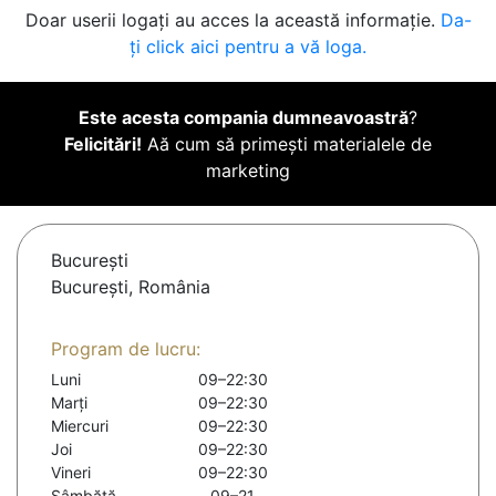
Doar userii logați au acces la această informație.
Da-
ți click aici pentru a vă loga.
Este acesta compania dumneavoastră
?
Felicitări!
Aă cum să primești materialele de
marketing
Bucureşti
București, România
Program de lucru:
Luni
09–22:30
Marți
09–22:30
Miercuri
09–22:30
Joi
09–22:30
Vineri
09–22:30
Sâmbătă
09–21