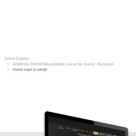
Șoimii Copiilor
Grădinițe, Centre Educaționale, Locuri de Joacă - Bucureşti
Haine copii și adulți