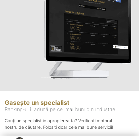
Gasește un specialist
Ranking-ul îi adună pe cei mai buni din industrie
Cauți un specialist in apropierea ta? Verificați motorul
nostru de căutare. Folosiți doar cele mai bune servicii!