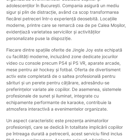
adolescenților în București. Compania asigură un mediu
sigur și plin de distracție, având ca scop transformarea
fiecărei petreceri într-o experiență deosebită. Locațiile
moderne, printre care se remarcă cea de pe Calea Moșilor,
evidențiază varietatea serviciilor și activităților
personalizate puse la dispoziție.
Fiecare dintre spațiile oferite de Jingle Joy este echipată
cu facilități moderne, incluzând zone dedicate jocurilor
video cu console precum PS4 și PS VR, aparate arcade,
mese pentru air hockey și fotbal. Oferta de divertisment
activ este completată de o saltea profesională pentru
sărituri și un perete pentru cățărare, adresându-se
preferințelor variate ale copiilor. De asemenea, sistemele
profesionale de sunet și iluminat, integrate cu
echipamente performante de karaoke, contribuie la
atmosfera interactivă a evenimentelor organizate.
Un aspect caracteristic este prezența animatorilor
profesioniști, care se dedică în totalitate implicării copiilor
pe întreaga durată a petrecerii, acest serviciu fiind inclus