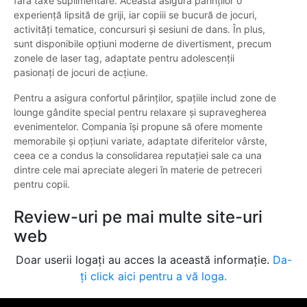
fără taxe suplimentare. Aceasta asigură părinților o
experiență lipsită de griji, iar copiii se bucură de jocuri,
activități tematice, concursuri și sesiuni de dans. În plus,
sunt disponibile opțiuni moderne de divertisment, precum
zonele de laser tag, adaptate pentru adolescenții
pasionați de jocuri de acțiune.
Pentru a asigura confortul părinților, spațiile includ zone de
lounge gândite special pentru relaxare și supravegherea
evenimentelor. Compania își propune să ofere momente
memorabile și opțiuni variate, adaptate diferitelor vârste,
ceea ce a condus la consolidarea reputației sale ca una
dintre cele mai apreciate alegeri în materie de petreceri
pentru copii.
Review-uri pe mai multe site-uri
web
Doar userii logați au acces la această informație.
Da-
ți click aici pentru a vă loga.