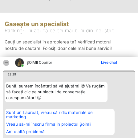
Gasește un specialist
Ranking-ul îi adună pe cei mai buni din industrie
Cauți un specialist in apropierea ta? Verificați motorul
nostru de căutare. Folosiți doar cele mai bune servicii!
ȘOIMII Copiilor
Live chat
Căutare
22:29
Bună, suntem încântați să vă ajutăm! 🙂 Vă rugăm
să faceți clic pe subiectul de conversație
corespunzător! 🙂
Sunt un Laureat, vreau să ridic materiale de
Organizator Ranking
Plebiscyt
Contact
marketing
BRIGHT SOLUTIONS BR SRL
Câștigătorii
Contact
Aleea Timisul De Sus 2 Bl. A30
Lista Tuturor
Vreau să-mi înscriu firma in proiectul Șoimii
Sc. A Et. 4 Ap. 13 Cod 061952
Laureaților
Am o altă problemă
București
Reguli
CUI 36737675
Statut