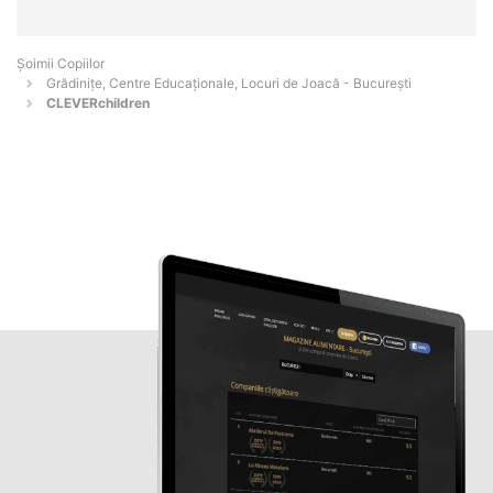
Șoimii Copiilor
Grădinițe, Centre Educaționale, Locuri de Joacă - Bucureşti
CLEVERchildren