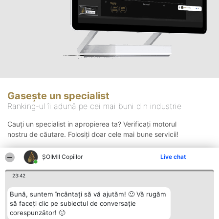
Gasește un specialist
Ranking-ul îi adună pe cei mai buni din industrie
Cauți un specialist in apropierea ta? Verificați motorul
nostru de căutare. Folosiți doar cele mai bune servicii!
ȘOIMII Copiilor
Live chat
Căutare
23:42
Bună, suntem încântați să vă ajutăm! 🙂 Vă rugăm
să faceți clic pe subiectul de conversație
corespunzător! 🙂