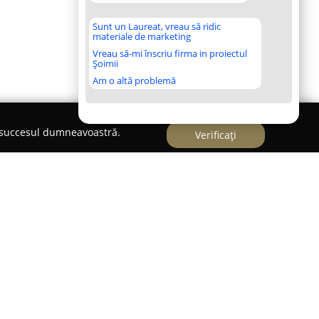
Sunt un Laureat, vreau să ridic
materiale de marketing
Vreau să-mi înscriu firma in proiectul
Șoimii
Am o altă problemă
e succesul dumneavoastră.
Verificați
 de divertisment pentru copii situat pe Strada
ului. Acest spațiu funcționează ca un loc de joacă
ta între 0 și 13 ani, propunând un mediu în care