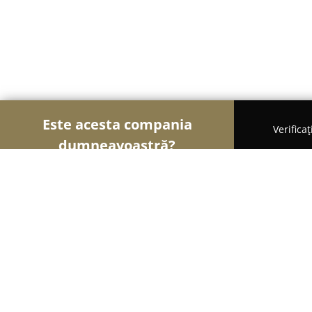
Este acesta compania
Verifica
dumneavoastră?
Șoimii Copiilor
Grădinițe, Centre Educaționale, L
Ambasador Play‎.