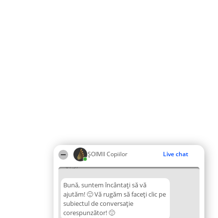
ȘOIMII Copiilor
Live chat
01:57
Bună, suntem încântați să vă
ajutăm! 🙂 Vă rugăm să faceți clic pe
subiectul de conversație
corespunzător! 🙂