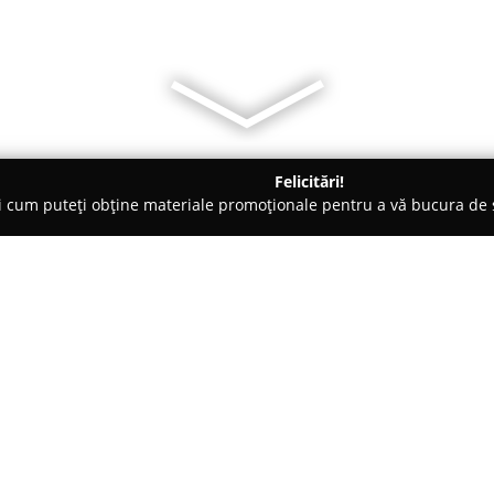
Felicitări!
ți cum puteți obține materiale promoționale pentru a vă bucura d
ocuri de Joacă - Bucureşti
Ambasador Play‎.
Despre companie:
Ambasador Play
este un centru
Aromei 96, în centrul București
amplu, dedicat copiilor cu vârs