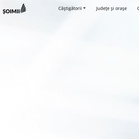
Câștigătorii
Județe și orașe