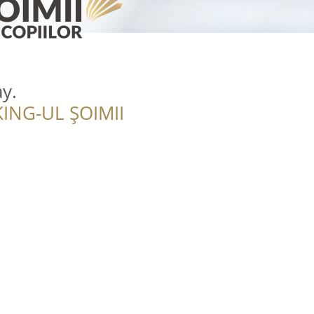
‎.
ING-UL ȘOIMII