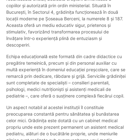
copiilor și autorizată prin ordin ministerial. Situată în
București, în Sectorul 4, grădinița funcționează în două
locații moderne pe Șoseaua Berceni, la numerele 8 și 187.
Aceasta oferă un mediu educativ sigur, prietenos și
stimulativ, favorizând transformarea procesului de
învățare într-o experiență plină de entuziasm și
descoperiri.
Echipa educațională este formată din cadre didactice cu
pregătire temeinică, precum și din personal auxiliar cu
multă experiență în domeniul educației preșcolare, care se
remarcă prin dedicare, răbdare și grijă. Serviciile grădiniței
sunt completate de specialiști – consilieri parentali,
psihologi, medici nutriționiști și asistenți medicali de
pediatrie –, care oferă o susținere complexă fiecărui copil.
Un aspect notabil al acestei instituții îl constituie
preocuparea constantă pentru sănătatea și bunăstarea
celor mici. Grădinița este dotată cu un cabinet medical
propriu unde este prezent permanent un asistent medical
pediatru, alături de o bucătărie proprie, unde meniurile