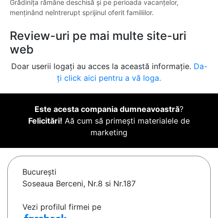
Grădinița rămâne deschisă și pe perioada vacanțelor,
menținând neîntrerupt sprijinul oferit familiilor.
Review-uri pe mai multe site-uri
web
Doar userii logați au acces la această informație.
Da-
ți click aici pentru a vă loga.
Este acesta compania dumneavoastră
?
Felicitări!
Aă cum să primești materialele de
marketing
Bucureşti
Soseaua Berceni, Nr.8 si Nr.187
Vezi profilul firmei pe