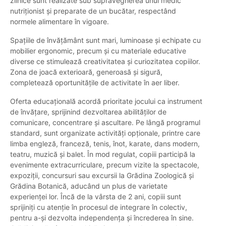
zilnice sunt realizate sub supravegherea unui medic
nutriționist și preparate de un bucătar, respectând
normele alimentare în vigoare.
Spațiile de învățământ sunt mari, luminoase și echipate cu
mobilier ergonomic, precum și cu materiale educative
diverse ce stimulează creativitatea și curiozitatea copiilor.
Zona de joacă exterioară, generoasă și sigură,
completează oportunitățile de activitate în aer liber.
Oferta educațională acordă prioritate jocului ca instrument
de învățare, sprijinind dezvoltarea abilităților de
comunicare, concentrare și ascultare. Pe lângă programul
standard, sunt organizate activități opționale, printre care
limba engleză, franceză, tenis, înot, karate, dans modern,
teatru, muzică și balet. În mod regulat, copiii participă la
evenimente extracurriculare, precum vizite la spectacole,
expoziții, concursuri sau excursii la Grădina Zoologică și
Grădina Botanică, aducând un plus de varietate
experienței lor. Încă de la vârsta de 2 ani, copiii sunt
sprijiniți cu atenție în procesul de integrare în colectiv,
pentru a-și dezvolta independența și încrederea în sine.