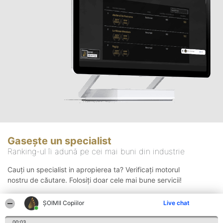
Gasește un specialist
Ranking-ul îi adună pe cei mai buni din industrie
Cauți un specialist in apropierea ta? Verificați motorul
nostru de căutare. Folosiți doar cele mai bune servicii!
ȘOIMII Copiilor
Live chat
Căutare
00:03