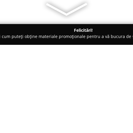
Felicitări!
ți cum puteți obține materiale promoționale pentru a vă bucura d
ocuri de Joacă - Bucureşti
Misterul Numelui
Despre companie:
Misterul Numelui
se remarcă pe
dezvoltarea de cărți personali
numele unui copil într-o experi
fiecărei cărți are la bază alegere
Arată mai multe >>
pozitive specifice fiecărei lite
compunerea unui parcurs unic ș