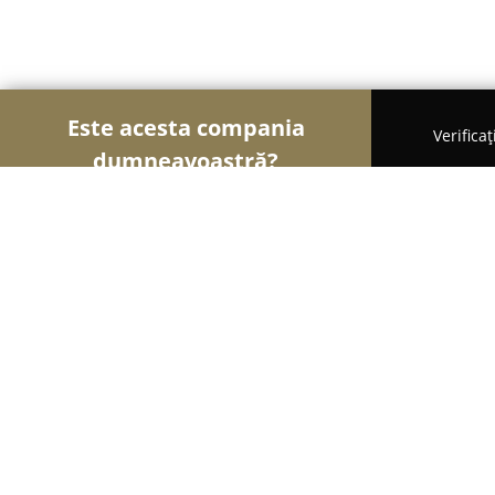
Este acesta compania
Verifica
dumneavoastră?
Șoimii Copiilor
Grădinițe, Centre Educaționale, L
Misterul Numelui
10
(59)