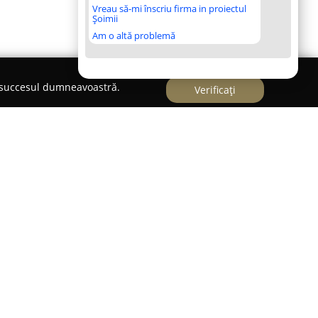
Vreau să-mi înscriu firma in proiectul
Șoimii
Am o altă problemă
e succesul dumneavoastră.
Verificați
 piața literaturii pentru copii din România prin
zate, gândite ca instrumente ce transformă
ență a descoperirii de sine. Procesul de creare a
a, de către părinți, a valorilor și trăsăturilor
re din numele micuțului, fapt care permite
i adaptat individual.