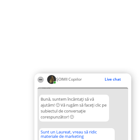
ȘOIMII Copiilor
Live chat
02:58
Bună, suntem încântați să vă
ajutăm! 🙂 Vă rugăm să faceți clic pe
subiectul de conversație
corespunzător! 🙂
Sunt un Laureat, vreau să ridic
materiale de marketing