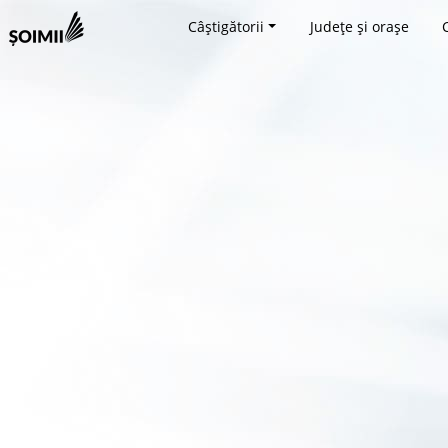
Câștigătorii
Județe și orașe