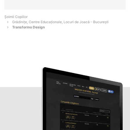
Șoimii Copiilor
Grădinițe, Centre Educaționale, Locuri de Joacă - Bucureşti
Transformo Design