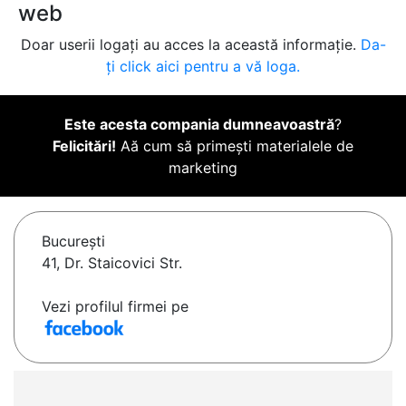
web
Doar userii logați au acces la această informație.
Da-
ți click aici pentru a vă loga.
Este acesta compania dumneavoastră
?
Felicitări!
Aă cum să primești materialele de
marketing
Bucureşti
41, Dr. Staicovici Str.
Vezi profilul firmei pe