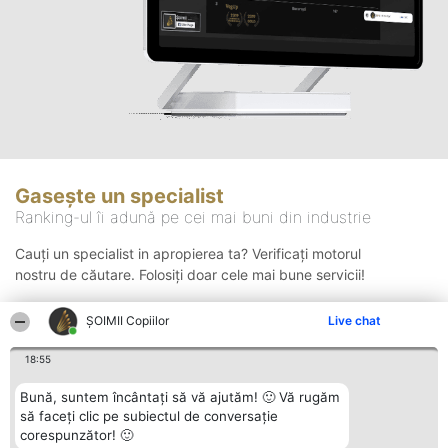
Gasește un specialist
Ranking-ul îi adună pe cei mai buni din industrie
Cauți un specialist in apropierea ta? Verificați motorul
nostru de căutare. Folosiți doar cele mai bune servicii!
ȘOIMII Copiilor
Live chat
Căutare
18:55
Bună, suntem încântați să vă ajutăm! 🙂 Vă rugăm
să faceți clic pe subiectul de conversație
corespunzător! 🙂