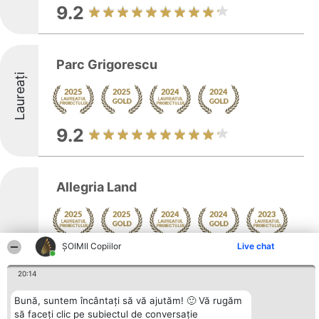
9.2
Parc Grigorescu
Laureați
9.2
Allegria Land
ȘOIMII Copiilor
Live chat
Arată mai multe >>
Laureați
Allegria Land este recunoscut ca un spațiu
20:14
dinamic, dedicat exclusiv copiilor, amplasat
central în Cluj-Napoca, pe strada Ion Luca
Bună, suntem încântați să vă ajutăm! 🙂 Vă rugăm
Caragiale, la numărul 12. Locația a fost
să faceți clic pe subiectul de conversație