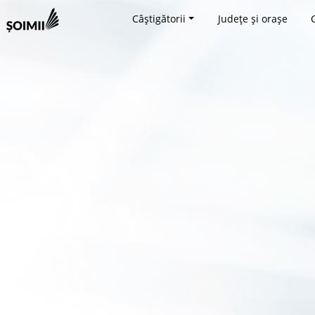
Câștigătorii
Județe și orașe