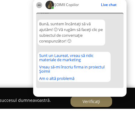
ȘOIMII Copiilor
Live chat
09:20
Bună, suntem încântați să vă
ajutăm! 🙂 Vă rugăm să faceți clic pe
subiectul de conversație
corespunzător! 🙂
Sunt un Laureat, vreau să ridic
materiale de marketing
Vreau să-mi înscriu firma in proiectul
Șoimii
Am o altă problemă
e succesul dumneavoastră.
Verificați