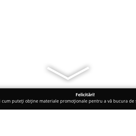
Felicitări!
ți cum puteți obține materiale promoționale pentru a vă bucura d
Locuri de Joacă - Cluj-Napoca
Cărțile Pupo