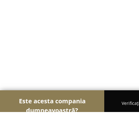
Este acesta compania
Verifica
dumneavoastră?
Șoimii Copiilor
Grădinițe, Centre Educaționale, 