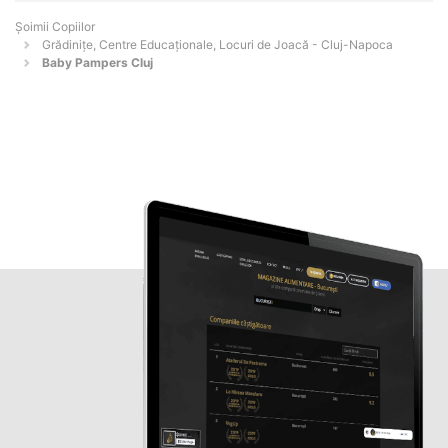
Șoimii Copiilor
Grădinițe, Centre Educaționale, Locuri de Joacă - Cluj-Napoca
Baby Pampers Cluj