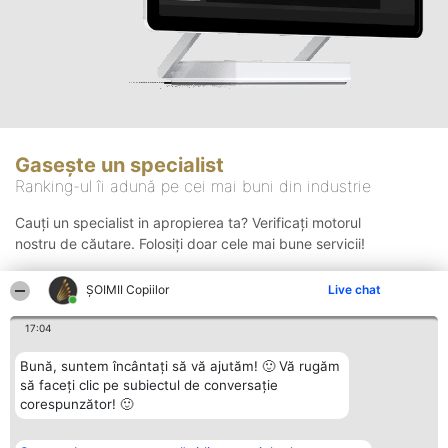
Gasește un specialist
Ranking-ul îi adună pe cei mai buni din industrie
Cauți un specialist in apropierea ta? Verificați motorul
nostru de căutare. Folosiți doar cele mai bune servicii!
ȘOIMII Copiilor
Live chat
Căutare
17:04
Bună, suntem încântați să vă ajutăm! 🙂 Vă rugăm
să faceți clic pe subiectul de conversație
corespunzător! 🙂