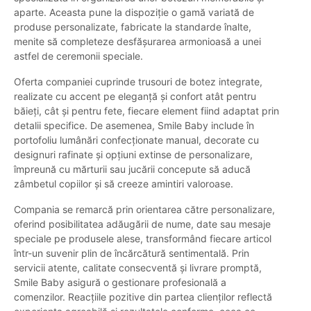
aparte. Aceasta pune la dispoziție o gamă variată de
produse personalizate, fabricate la standarde înalte,
menite să completeze desfășurarea armonioasă a unei
astfel de ceremonii speciale.
Oferta companiei cuprinde trusouri de botez integrate,
realizate cu accent pe eleganță și confort atât pentru
băieți, cât și pentru fete, fiecare element fiind adaptat prin
detalii specifice. De asemenea, Smile Baby include în
portofoliu lumânări confecționate manual, decorate cu
designuri rafinate și opțiuni extinse de personalizare,
împreună cu mărturii sau jucării concepute să aducă
zâmbetul copiilor și să creeze amintiri valoroase.
Compania se remarcă prin orientarea către personalizare,
oferind posibilitatea adăugării de nume, date sau mesaje
speciale pe produsele alese, transformând fiecare articol
într-un suvenir plin de încărcătură sentimentală. Prin
servicii atente, calitate consecventă și livrare promptă,
Smile Baby asigură o gestionare profesională a
comenzilor. Reacțiile pozitive din partea clienților reflectă