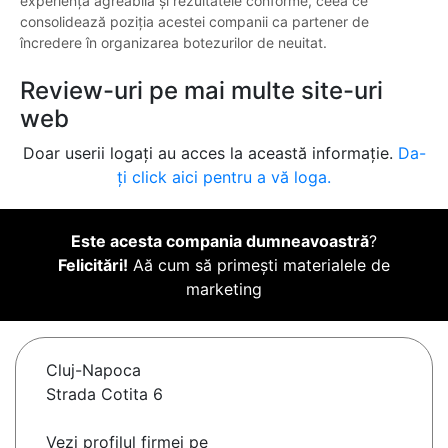
experiența agreabilă și rezultatele conforme, ceea ce
consolidează poziția acestei companii ca partener de
încredere în organizarea botezurilor de neuitat.
Review-uri pe mai multe site-uri
web
Doar userii logați au acces la această informație.
Da-
ți click aici pentru a vă loga.
Este acesta compania dumneavoastră
?
Felicitări!
Aă cum să primești materialele de
marketing
Cluj-Napoca
Strada Cotita 6
Vezi profilul firmei pe