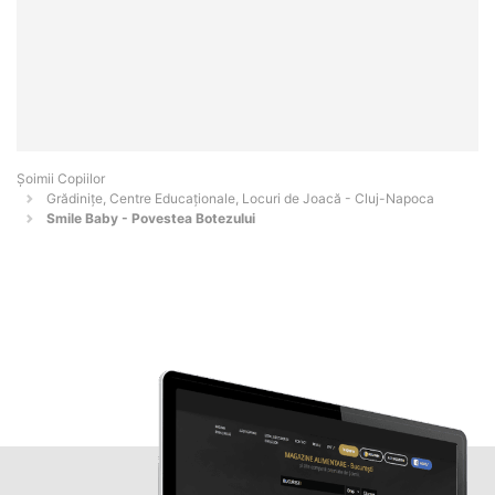
Șoimii Copiilor
Grădinițe, Centre Educaționale, Locuri de Joacă - Cluj-Napoca
Smile Baby - Povestea Botezului