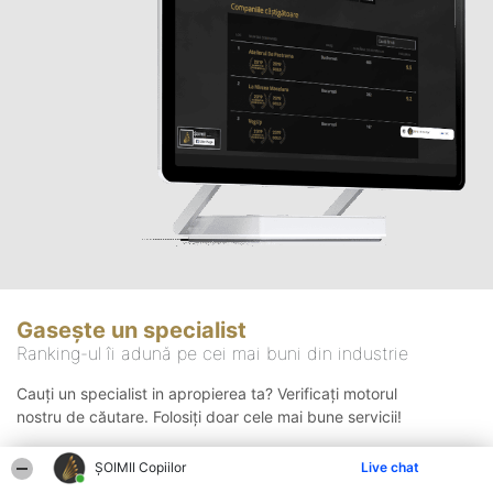
Gasește un specialist
Ranking-ul îi adună pe cei mai buni din industrie
Cauți un specialist in apropierea ta? Verificați motorul
nostru de căutare. Folosiți doar cele mai bune servicii!
ȘOIMII Copiilor
Live chat
Căutare