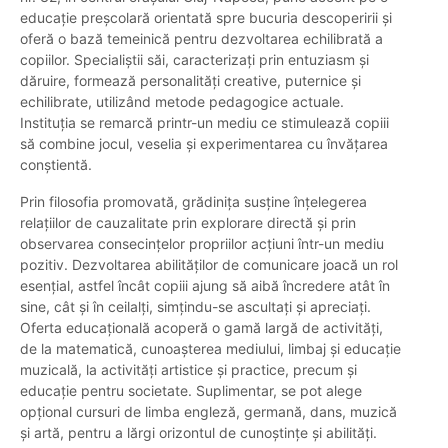
educație preșcolară orientată spre bucuria descoperirii și
oferă o bază temeinică pentru dezvoltarea echilibrată a
copiilor. Specialiștii săi, caracterizați prin entuziasm și
dăruire, formează personalități creative, puternice și
echilibrate, utilizând metode pedagogice actuale.
Instituția se remarcă printr-un mediu ce stimulează copiii
să combine jocul, veselia și experimentarea cu învățarea
conștientă.
Prin filosofia promovată, grădinița susține înțelegerea
relațiilor de cauzalitate prin explorare directă și prin
observarea consecințelor propriilor acțiuni într-un mediu
pozitiv. Dezvoltarea abilităților de comunicare joacă un rol
esențial, astfel încât copiii ajung să aibă încredere atât în
sine, cât și în ceilalți, simțindu-se ascultați și apreciați.
Oferta educațională acoperă o gamă largă de activități,
de la matematică, cunoașterea mediului, limbaj și educație
muzicală, la activități artistice și practice, precum și
educație pentru societate. Suplimentar, se pot alege
opțional cursuri de limba engleză, germană, dans, muzică
și artă, pentru a lărgi orizontul de cunoștințe și abilități.