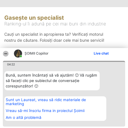
Gasește un specialist
Ranking-ul îi adună pe cei mai buni din industrie
Cauți un specialist in apropierea ta? Verificați motorul
nostru de căutare. Folosiți doar cele mai bune servicii!
ȘOIMII Copiilor
Live chat
Căutare
04:22
Bună, suntem încântați să vă ajutăm! 🙂 Vă rugăm
să faceți clic pe subiectul de conversație
corespunzător! 🙂
Sunt un Laureat, vreau să ridic materiale de
Organizator Ranking
Plebiscyt
Contact
marketing
BRIGHT SOLUTIONS BR SRL
Câștigătorii
Contact
Aleea Timisul De Sus 2 Bl. A30
Lista Tuturor
Vreau să-mi înscriu firma in proiectul Șoimii
Sc. A Et. 4 Ap. 13 Cod 061952
Laureaților
Am o altă problemă
București
Reguli
CUI 36737675
Statut
tel: +40 770 990 492
Politica de