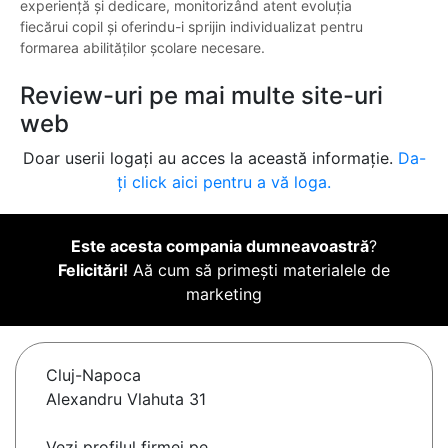
experiență și dedicare, monitorizând atent evoluția
fiecărui copil și oferindu-i sprijin individualizat pentru
formarea abilităților școlare necesare.
Review-uri pe mai multe site-uri
web
Doar userii logați au acces la această informație.
Da-
ți click aici pentru a vă loga.
Este acesta compania dumneavoastră
?
Felicitări!
Aă cum să primești materialele de
marketing
Cluj-Napoca
Alexandru Vlahuta 31
Vezi profilul firmei pe