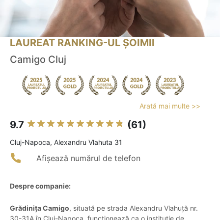
LAUREAT RANKING-UL ȘOIMII
Camigo Cluj
Arată mai multe >>
9.7
(61)
Cluj-Napoca, Alexandru Vlahuta 31
Afișează numărul de telefon
Despre companie:
Grădinița Camigo
, situată pe strada Alexandru Vlahuță nr.
30-31A în Cluj-Napoca, funcționează ca o instituție de