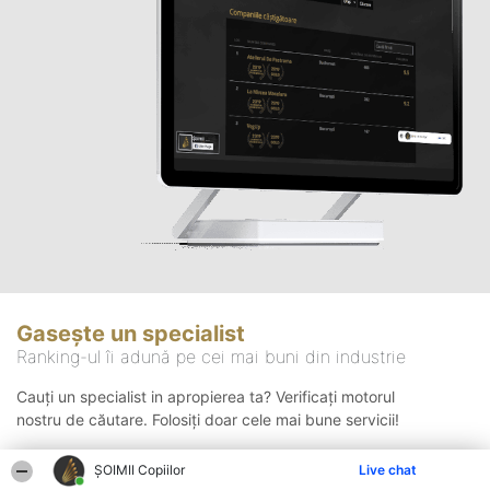
Gasește un specialist
Ranking-ul îi adună pe cei mai buni din industrie
Cauți un specialist in apropierea ta? Verificați motorul
nostru de căutare. Folosiți doar cele mai bune servicii!
ȘOIMII Copiilor
Live chat
Căutare