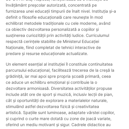
învățământ preșcolar autorizată, concentrată pe
furnizarea unei educații timpurii de înalt nivel. Instituția și-a
definit o filosofie educațională care reunește în mod
echilibrat metodele tradiționale cu cele moderne, având
ca obiectiv dezvoltarea personalizată a copiilor și
susținerea curiozității prin activități ludice. Curriculumul
respectă cerințele stabilite de Ministerul Educației
Naționale, fiind completat de tehnici interactive de
predare și resurse educaționale actualizate.
Un element esențial al instituției îl constituie continuitatea
parcursului educațional, facilitează trecerea de la creșă la
grădiniță, iar mai apoi spre propria școală primară, ceea
ce aduce un echilibru emoțional și contribuie la o
dezvoltare armonioasă. Diversitatea activităților propuse
include atât ore de sport și muzică, inclusiv lecții de pian,
cât și oportunități de explorare a materialelor naturale,
stimulând astfel dezvoltarea fizică și creativitatea
artistică. Spațiile sunt luminoase, adaptate vârstei copiilor,
și cuprind o curte mare dotată cu zone de joacă variate,
oferind un mediu motivant și sigur. Cadrele didactice au