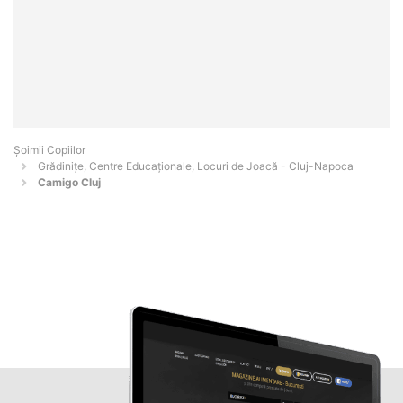
Șoimii Copiilor
Grădinițe, Centre Educaționale, Locuri de Joacă - Cluj-Napoca
Camigo Cluj