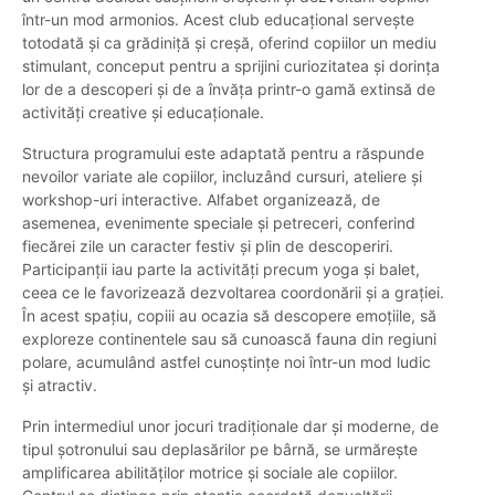
într-un mod armonios. Acest club educațional servește
totodată și ca grădiniță și creșă, oferind copiilor un mediu
stimulant, conceput pentru a sprijini curiozitatea și dorința
lor de a descoperi și de a învăța printr-o gamă extinsă de
activități creative și educaționale.
Structura programului este adaptată pentru a răspunde
nevoilor variate ale copiilor, incluzând cursuri, ateliere și
workshop-uri interactive. Alfabet organizează, de
asemenea, evenimente speciale și petreceri, conferind
fiecărei zile un caracter festiv și plin de descoperiri.
Participanții iau parte la activități precum yoga și balet,
ceea ce le favorizează dezvoltarea coordonării și a grației.
În acest spațiu, copiii au ocazia să descopere emoțiile, să
exploreze continentele sau să cunoască fauna din regiuni
polare, acumulând astfel cunoștințe noi într-un mod ludic
și atractiv.
Prin intermediul unor jocuri tradiționale dar și moderne, de
tipul șotronului sau deplasărilor pe bârnă, se urmărește
amplificarea abilităților motrice și sociale ale copiilor.