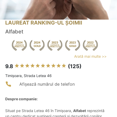
LAUREAT RANKING-UL ȘOIMII
Alfabet
Arată mai multe >>
9.8
(125)
Timişoara, Strada Letea 46
Afișează numărul de telefon
Despre companie:
Situat pe Strada Letea 46 în Timișoara,
Alfabet
reprezintă
un centru dedicat susținerii creșterii și dezvoltării copiilor