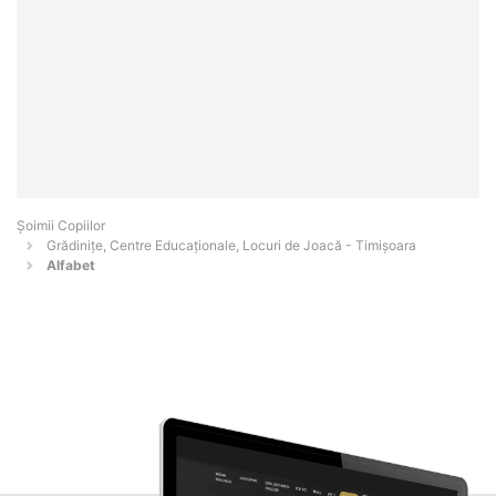
Șoimii Copiilor
Grădinițe, Centre Educaționale, Locuri de Joacă - Timişoara
Alfabet