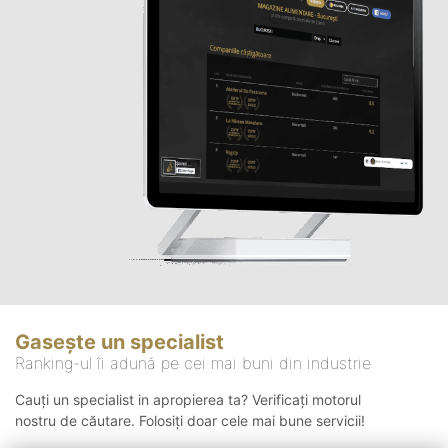
Gasește un specialist
Ranking-ul îi adună pe cei mai buni din industrie
Cauți un specialist in apropierea ta? Verificați motorul
nostru de căutare. Folosiți doar cele mai bune servicii!