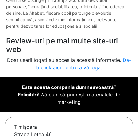
Centrul se distinge prin atenția acordată dezvoltării
personale, încurajând sociabilitatea, prietenia și încrederea
de sine. La Alfabet, fiecare copil parcurge o evoluție
semnificativă, asimilând zilnic informații noi și relevante
pentru dezvoltarea lor educațională și socială.
Review-uri pe mai multe site-uri
web
Doar userii logați au acces la această informație.
Da-
ți click aici pentru a vă loga.
Este acesta compania dumneavoastră
?
Felicitări!
Aă cum să primești materialele de
marketing
Timişoara
Strada Letea 46