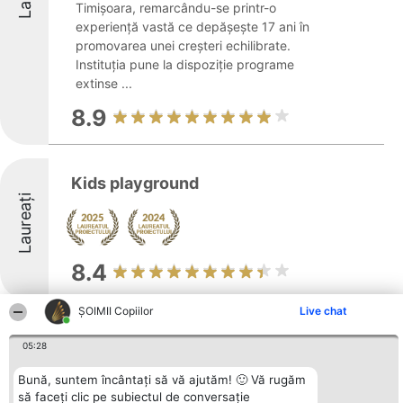
Timișoara, remarcându-se printr-o
experiență vastă ce depășește 17 ani în
promovarea unei creșteri echilibrate.
Instituția pune la dispoziție programe
extinse ...
8.9
Kids playground
Laureați
8.4
ȘOIMII Copiilor
Live chat
Green Jungle
05:28
Bună, suntem încântați să vă ajutăm! 🙂 Vă rugăm
să faceți clic pe subiectul de conversație