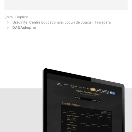
Șoimii Copiilor
Grădinițe, Centre Educaționale, Locuri de Joacă - Timişoara
DADAshop.ro