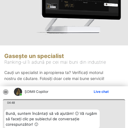
Gasește un specialist
Ranking-ul îi adună pe cei mai buni din industrie
Cauți un specialist in apropierea ta? Verificați motorul
nostru de căutare. Folosiți doar cele mai bune servicii!
ȘOIMII Copiilor
Live chat
Căutare
04:48
Bună, suntem încântați să vă ajutăm! 🙂 Vă rugăm
să faceți clic pe subiectul de conversație
corespunzător! 🙂