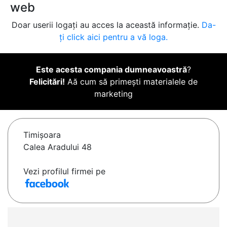
web
Doar userii logați au acces la această informație.
Da-
ți click aici pentru a vă loga.
Este acesta compania dumneavoastră
?
Felicitări!
Aă cum să primești materialele de
marketing
Timişoara
Calea Aradului 48
Vezi profilul firmei pe