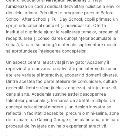
furnizează un cadru dedicat dezvoltării holistice a elevilor
din ciclul primar. Prin diferite programe precum Before
School, After School și Full Day School, copiii primesc un
sprijin educațional complet și individualizat. Oferta
instituției cuprinde ajutor la realizarea temelor, precum și
recapitularea și consolidarea cunoștințelor acumulate la
școală, la care se adaugă materiale suplimentare menite
să aprofundeze înțelegerea conceptelor.
Un aspect central al activității Navigator Academy îl
reprezintă promovarea creativității prin intermediul unor
ateliere variate și interactive, acoperind domenii diverse.
Dintre acestea fac parte ateliere de comunicare, cultură
generală, limbi străine (inclusiv engleza), științe, muzică,
dans și arte. Academia susține astfel descoperirea
talentelor personale și formarea de abilități multiple. Un
concept educațional modern și un design inovator se
reflectă în facilități deosebite, precum o mini-salină, zone
de relaxare, un Gaming Garage și un planetariu, prin care
procesul de învățare devine o experiență atractivă.