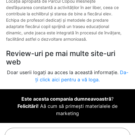
Locația apropiată de Parcul Copou înlesnește
desfășurarea constantă a activităților în aer liber, ceea ce
contribuie la echilibrul și starea de bine a fiecărui elev.
Echipa de profesori dedicați și metodele de predare
adaptate fiecărui copil sprijină un traseu educațional
dinamic, unde joaca este integrată în procesul de învățare,
facilitând astfel o dezvoltare armonioasă.
Review-uri pe mai multe site-uri
web
Doar userii logați au acces la această informație.
Da-
ți click aici pentru a vă loga.
Este acesta compania dumneavoastră
?
Felicitări!
Aă cum să primești materialele de
marketing