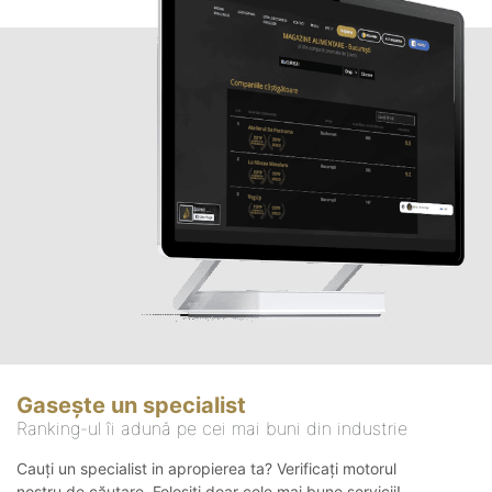
Gasește un specialist
Ranking-ul îi adună pe cei mai buni din industrie
Cauți un specialist in apropierea ta? Verificați motorul
nostru de căutare. Folosiți doar cele mai bune servicii!