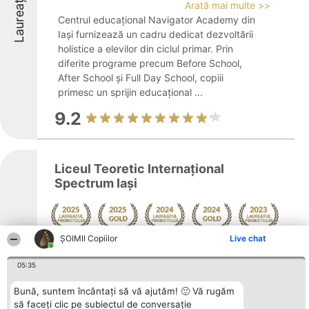
Laureați
Arată mai multe >>
Centrul educațional Navigator Academy din
Iași furnizează un cadru dedicat dezvoltării
holistice a elevilor din ciclul primar. Prin
diferite programe precum Before School,
After School și Full Day School, copiii
primesc un sprijin educațional ...
9.2
Liceul Teoretic Internațional
Spectrum Iași
ȘOIMII Copiilor
Live chat
Laureați
Arată mai multe >>
Parte din rețeaua Lumina Instituții de
05:35
Învățământ, Liceul Teoretic Internațional
Spectrum Iași s-a consolidat ca un exemplu
Bună, suntem încântați să vă ajutăm! 🙂 Vă rugăm
de excelență atât pe plan național, cât și
să faceți clic pe subiectul de conversație