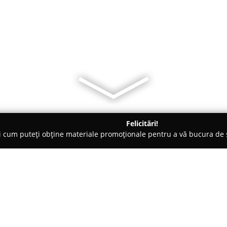
Felicitări!
ți cum puteți obține materiale promoționale pentru a vă bucura d
ocuri de Joacă - Timişoara
BebeBliss
Despre companie: