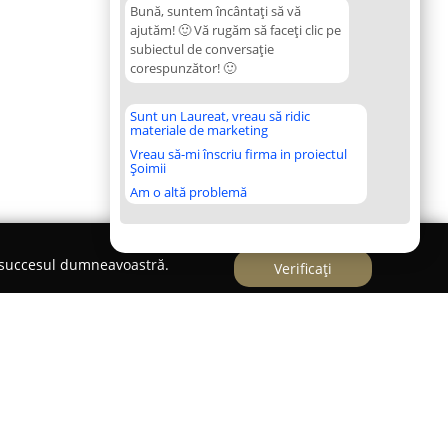
Bună, suntem încântați să vă
ajutăm! 🙂 Vă rugăm să faceți clic pe
subiectul de conversație
corespunzător! 🙂
Sunt un Laureat, vreau să ridic
materiale de marketing
Vreau să-mi înscriu firma in proiectul
Șoimii
Am o altă problemă
e succesul dumneavoastră.
Verificați