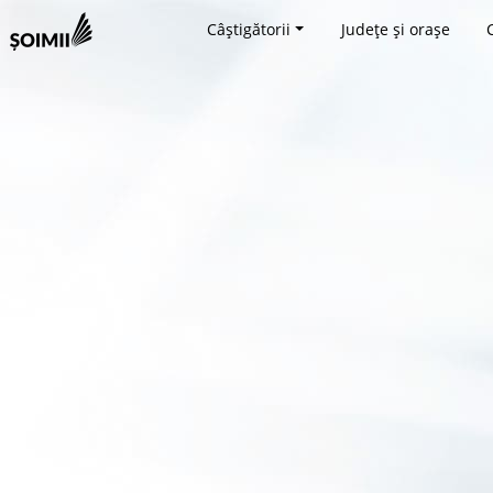
Câștigătorii
Județe și orașe