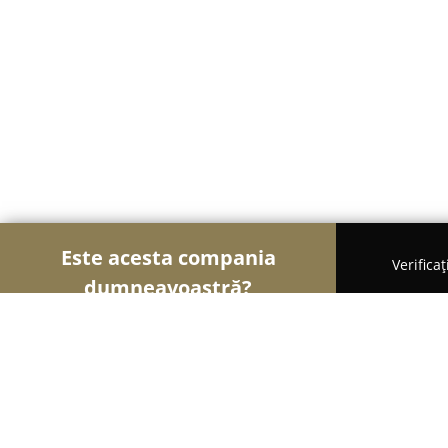
Este acesta compania
Verifica
dumneavoastră?
Șoimii Copiilor
Grădinițe, Centre Educaționale, L
BebeBliss