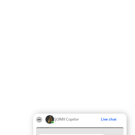
ȘOIMII Copiilor
Live chat
05:30