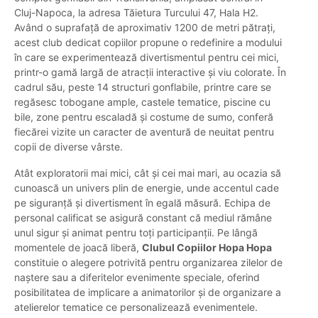
Cluj-Napoca, la adresa Tăietura Turcului 47, Hala H2.
Având o suprafață de aproximativ 1200 de metri pătrați,
acest club dedicat copiilor propune o redefinire a modului
în care se experimentează divertismentul pentru cei mici,
printr-o gamă largă de atracții interactive și viu colorate. În
cadrul său, peste 14 structuri gonflabile, printre care se
regăsesc tobogane ample, castele tematice, piscine cu
bile, zone pentru escaladă și costume de sumo, conferă
fiecărei vizite un caracter de aventură de neuitat pentru
copii de diverse vârste.
Atât exploratorii mai mici, cât și cei mai mari, au ocazia să
cunoască un univers plin de energie, unde accentul cade
pe siguranță și divertisment în egală măsură. Echipa de
personal calificat se asigură constant că mediul rămâne
unul sigur și animat pentru toți participanții. Pe lângă
momentele de joacă liberă,
Clubul Copiilor Hopa Hopa
constituie o alegere potrivită pentru organizarea zilelor de
naștere sau a diferitelor evenimente speciale, oferind
posibilitatea de implicare a animatorilor și de organizare a
atelierelor tematice ce personalizează evenimentele.