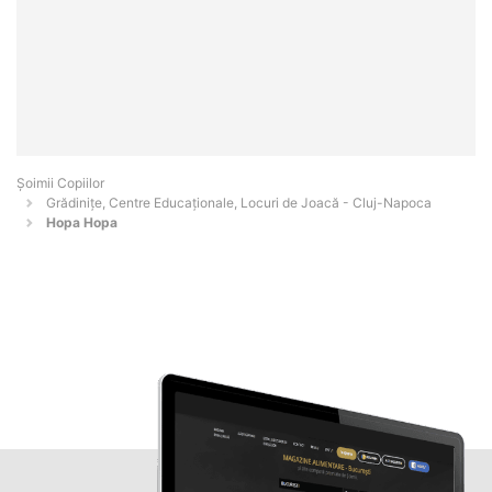
Șoimii Copiilor
Grădinițe, Centre Educaționale, Locuri de Joacă - Cluj-Napoca
Hopa Hopa