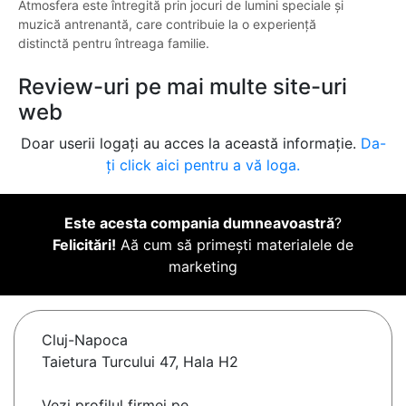
Atmosfera este întregită prin jocuri de lumini speciale și
muzică antrenantă, care contribuie la o experiență
distinctă pentru întreaga familie.
Review-uri pe mai multe site-uri
web
Doar userii logați au acces la această informație.
Da-
ți click aici pentru a vă loga.
Este acesta compania dumneavoastră
?
Felicitări!
Aă cum să primești materialele de
marketing
Cluj-Napoca
Taietura Turcului 47, Hala H2
Vezi profilul firmei pe