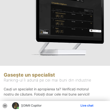
Gasește un specialist
Ranking-ul îi adună pe cei mai buni din industrie
Cauți un specialist in apropierea ta? Verificați motorul
nostru de căutare. Folosiți doar cele mai bune servicii!
ȘOIMII Copiilor
Live chat
Căutare