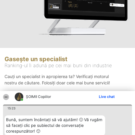
Gasește un specialist
Ranking-ul îi adună pe cei mai buni din industrie
Cauți un specialist in apropierea ta? Verificați motorul
nostru de căutare. Folosiți doar cele mai bune servicii!
ȘOIMII Copiilor
Live chat
Căutare
15:23
Bună, suntem încântați să vă ajutăm! 🙂 Vă rugăm
să faceți clic pe subiectul de conversație
corespunzător! 🙂