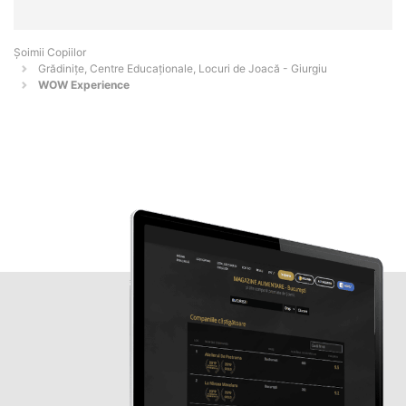
Șoimii Copiilor
Grădinițe, Centre Educaționale, Locuri de Joacă - Giurgiu
WOW Experience