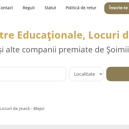
Contact
Reguli
Statut
Politică de retur
Înscrie-te
tre Educaționale, Locuri de
și alte companii premiate de Șoimii
ocuri de Joacă - Blejoi