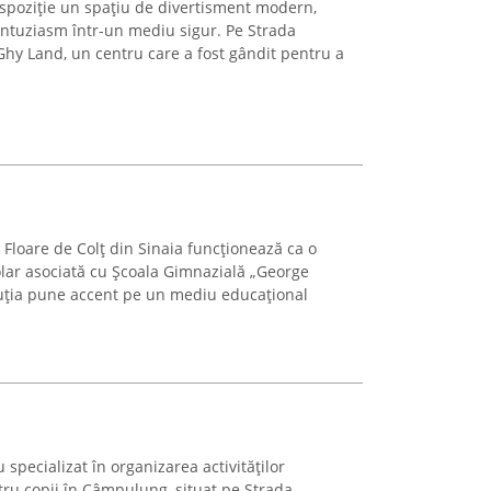
dispoziție un spațiu de divertisment modern,
ntuziasm într-un mediu sigur. Pe Strada
Ghy Land, un centru care a fost gândit pentru a
Floare de Colț din Sinaia funcționează ca o
olar asociată cu Școala Gimnazială „George
ituția pune accent pe un mediu educațional
specializat în organizarea activităților
ntru copii în Câmpulung, situat pe Strada