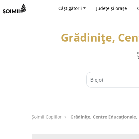
Câștigătorii
Județe și orașe
Grădinițe, Cen
Șoimii Copiilor
Grădinițe, Centre Educaționale, L