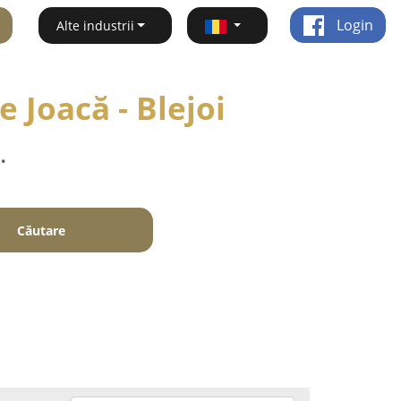
Login
Alte industrii
 Joacă - Blejoi
.
Căutare