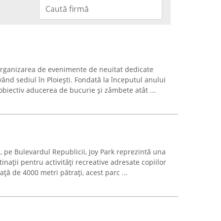
n organizarea de evenimente de neuitat dedicate
 având sediul în Ploiești. Fondată la începutul anului
 obiectiv aducerea de bucurie și zâmbete atât ...
ti, pe Bulevardul Republicii, Joy Park reprezintă una
nații pentru activități recreative adresate copiilor
ță de 4000 metri pătrați, acest parc ...