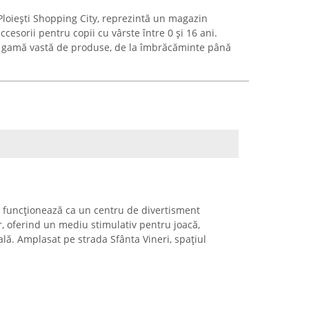
Ploiești Shopping City, reprezintă un magazin
ccesorii pentru copii cu vârste între 0 și 16 ani.
 gamă vastă de produse, de la îmbrăcăminte până
i funcționează ca un centru de divertisment
r, oferind un mediu stimulativ pentru joacă,
ială. Amplasat pe strada Sfânta Vineri, spațiul