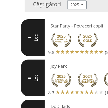
Câștigători
2025
Star Party - Petreceri copii
Loc
I
9.8
(
Joy Park
Loc
II
8.3
(
DoDi kids