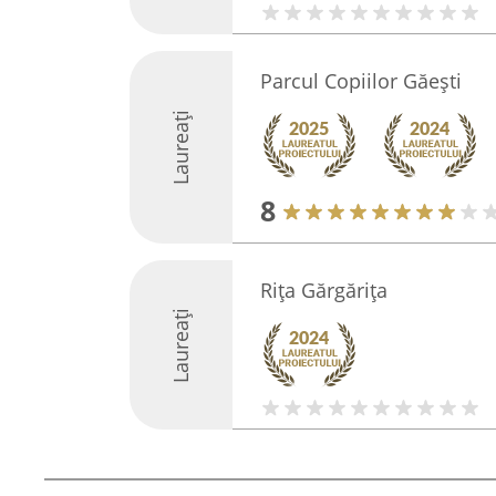
Parcul Copiilor Găești
Laureați
8
Rița Gărgărița
Laureați