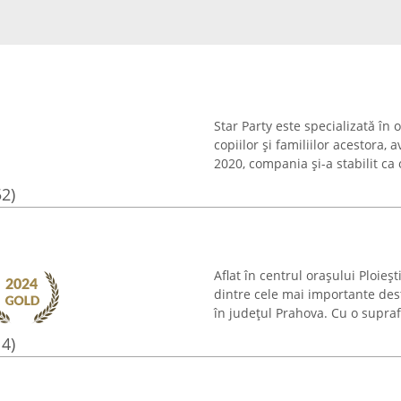
Star Party este specializată î
copiilor și familiilor acestora,
2020, compania și-a stabilit ca
52)
Aflat în centrul orașului Ploieș
dintre cele mai importante desti
în județul Prahova. Cu o suprafa
14)