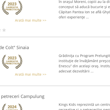
În orașul Moreni, copiii au la 
conceput să aducă bucurie și e
Căpitan Pantea Ion se află Ghy
oferi experiențe ...
Arată mai multe >>
de Colt" Sinaia
Grădinița cu Program Prelungit 
instituție de învățământ preșc
Enescu” din același oraș. Inst
adecvat dezvoltării ...
Arată mai multe >>
si petreceri Campulung
Kings Kids reprezintă un centru 
recreative și a petrecerilor pe