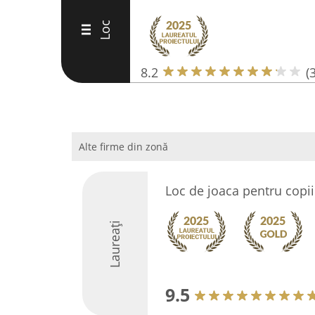
Loc
III
8.2
(
Alte firme din zonă
Loc de joaca pentru copi
Laureați
9.5