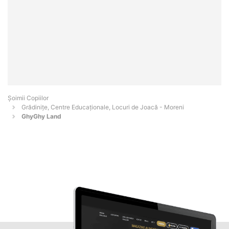
Șoimii Copiilor
Grădinițe, Centre Educaționale, Locuri de Joacă - Moreni
GhyGhy Land