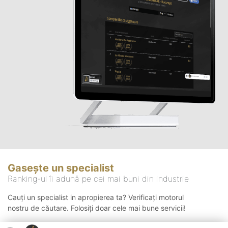
Gasește un specialist
Ranking-ul îi adună pe cei mai buni din industrie
Cauți un specialist in apropierea ta? Verificați motorul
nostru de căutare. Folosiți doar cele mai bune servicii!