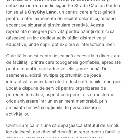
entuziasm într-un mediu sigur. Pe Strada Căpitan Pantea
Ion se află
GhyGhy Land
, un centru care a fost gândit
pentru a oferi experiențe de neuitat celor mici, punând
accent pe siguranță și stimulare creativă. Acesta
reprezintă o alegere potrivită pentru părinții dornici să
găsească un loc dedicat activităților distractive și
educative, unde copiii pot explora și interacționa liber.
O vizită în acest centru înseamnă accesul la o diversitate
de facilități, printre care toboganele gonflabile, apreciate
pentru modul în care aduc veselie și voie bună. De
asemenea, există multiple oportunități de joacă
interactivă, completând oferta destinată copiilor energici.
Locația dispune de servicii pentru organizarea de
petreceri tematice, aspect ce îi permite să transforme
orice aniversare într-un eveniment memorabil, prin
ambianța festivă și opțiunile de personalizare a
activităților.
Centrul are ca misiune să depășească statutul de simplu
loc de joacă, aspirând să devină un reper pentru familiile