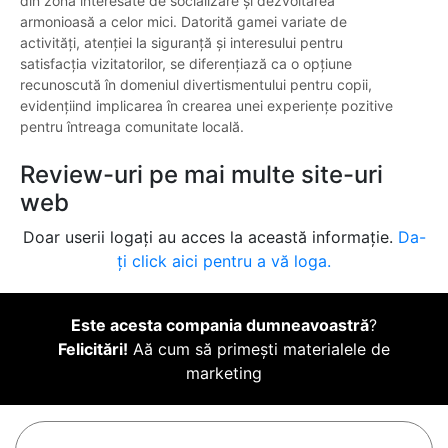
din zonă interesate de socializare și dezvoltarea
armonioasă a celor mici. Datorită gamei variate de
activități, atenției la siguranță și interesului pentru
satisfacția vizitatorilor, se diferențiază ca o opțiune
recunoscută în domeniul divertismentului pentru copii,
evidențiind implicarea în crearea unei experiențe pozitive
pentru întreaga comunitate locală.
Review-uri pe mai multe site-uri
web
Doar userii logați au acces la această informație.
Da-
ți click aici pentru a vă loga.
Este acesta compania dumneavoastră
?
Felicitări!
Aă cum să primești materialele de
marketing