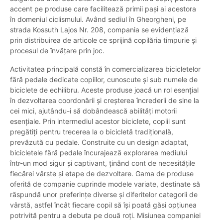
accent pe produse care facilitează primii pași ai acestora
în domeniul ciclismului. Având sediul în Gheorgheni, pe
strada Kossuth Lajos Nr. 208, compania se evidențiază
prin distribuirea de articole ce sprijină copilăria timpurie și
procesul de învățare prin joc.
Activitatea principală constă în comercializarea bicicletelor
fără pedale dedicate copiilor, cunoscute și sub numele de
biciclete de echilibru. Aceste produse joacă un rol esențial
în dezvoltarea coordonării și creșterea încrederii de sine la
cei mici, ajutându-i să dobândească abilități motorii
esențiale. Prin intermediul acestor biciclete, copiii sunt
pregătiți pentru trecerea la o bicicletă tradițională,
prevăzută cu pedale. Construite cu un design adaptat,
bicicletele fără pedale încurajează explorarea mediului
într-un mod sigur și captivant, ținând cont de necesitățile
fiecărei vârste și etape de dezvoltare. Gama de produse
oferită de companie cuprinde modele variate, destinate să
răspundă unor preferințe diverse și diferitelor categorii de
vârstă, astfel încât fiecare copil să își poată găsi opțiunea
potrivită pentru a debuta pe două roți. Misiunea companiei