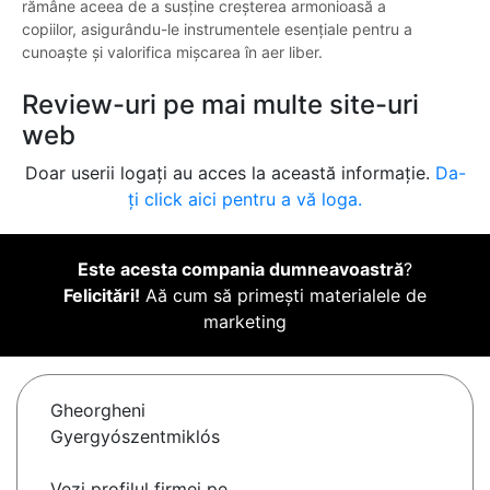
rămâne aceea de a susține creșterea armonioasă a
copiilor, asigurându-le instrumentele esențiale pentru a
cunoaște și valorifica mișcarea în aer liber.
Review-uri pe mai multe site-uri
web
Doar userii logați au acces la această informație.
Da-
ți click aici pentru a vă loga.
Este acesta compania dumneavoastră
?
Felicitări!
Aă cum să primești materialele de
marketing
Gheorgheni
Gyergyószentmiklós
Vezi profilul firmei pe