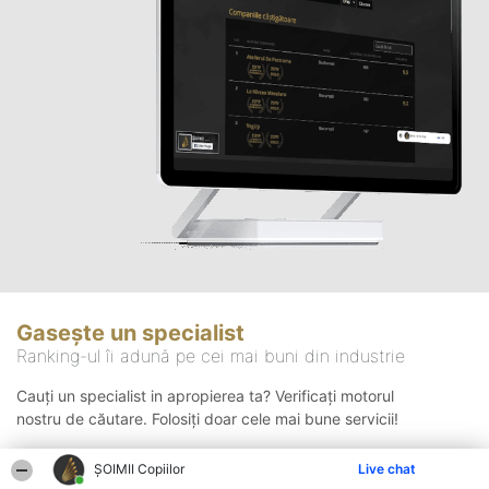
Gasește un specialist
Ranking-ul îi adună pe cei mai buni din industrie
Cauți un specialist in apropierea ta? Verificați motorul
nostru de căutare. Folosiți doar cele mai bune servicii!
ȘOIMII Copiilor
Live chat
Căutare