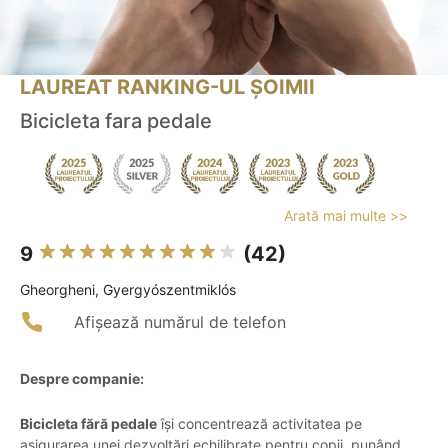
LAUREAT RANKING-UL ȘOIMII
Bicicleta fara pedale
Arată mai multe >>
9
(42)
Gheorgheni, Gyergyószentmiklós
Afișează numărul de telefon
Despre companie:
Bicicleta fără pedale
își concentrează activitatea pe
asigurarea unei dezvoltări echilibrate pentru copii, punând