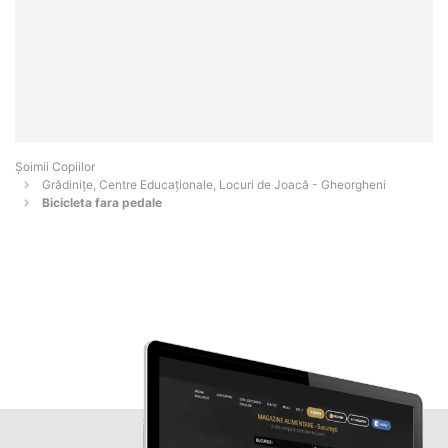
Șoimii Copiilor
Grădinițe, Centre Educaționale, Locuri de Joacă - Gheorgheni
Bicicleta fara pedale