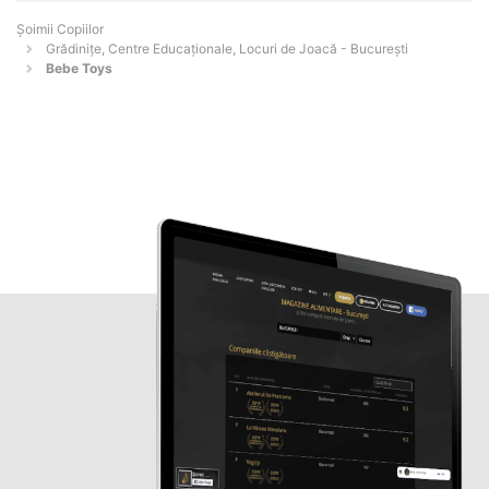
Șoimii Copiilor
Grădinițe, Centre Educaționale, Locuri de Joacă - Bucureşti
Bebe Toys