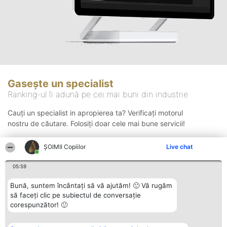
Gasește un specialist
Ranking-ul îi adună pe cei mai buni din industrie
Cauți un specialist in apropierea ta? Verificați motorul
nostru de căutare. Folosiți doar cele mai bune servicii!
ȘOIMII Copiilor
Live chat
Căutare
05:59
Bună, suntem încântați să vă ajutăm! 🙂 Vă rugăm
să faceți clic pe subiectul de conversație
corespunzător! 🙂