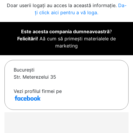
Doar userii logați au acces la această informație.
Da-
ți click aici pentru a vă loga.
Este acesta compania dumneavoastră
?
Felicitări!
Aă cum să primești materialele de
marketing
Bucureşti
Str. Meterezelui 35
Vezi profilul firmei pe