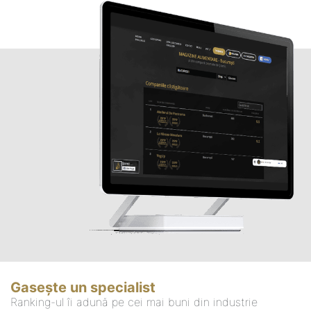
Gasește un specialist
Ranking-ul îi adună pe cei mai buni din industrie