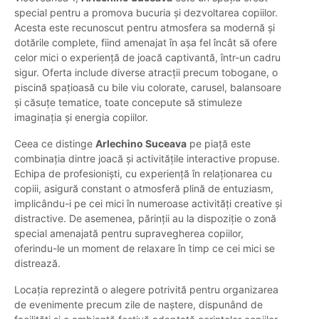
special pentru a promova bucuria și dezvoltarea copiilor.
Acesta este recunoscut pentru atmosfera sa modernă și
dotările complete, fiind amenajat în așa fel încât să ofere
celor mici o experiență de joacă captivantă, într-un cadru
sigur. Oferta include diverse atracții precum tobogane, o
piscină spațioasă cu bile viu colorate, carusel, balansoare
și căsuțe tematice, toate concepute să stimuleze
imaginația și energia copiilor.
Ceea ce distinge
Arlechino Suceava
pe piață este
combinația dintre joacă și activitățile interactive propuse.
Echipa de profesioniști, cu experiență în relaționarea cu
copiii, asigură constant o atmosferă plină de entuziasm,
implicându-i pe cei mici în numeroase activități creative și
distractive. De asemenea, părinții au la dispoziție o zonă
special amenajată pentru supravegherea copiilor,
oferindu-le un moment de relaxare în timp ce cei mici se
distrează.
Locația reprezintă o alegere potrivită pentru organizarea
de evenimente precum zile de naștere, dispunând de