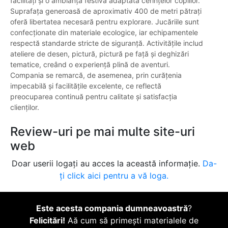
facilități și o ambianță festivă adaptată cerințelor copiilor.
Suprafața generoasă de aproximativ 400 de metri pătrați
oferă libertatea necesară pentru explorare. Jucăriile sunt
confecționate din materiale ecologice, iar echipamentele
respectă standarde stricte de siguranță. Activitățile includ
ateliere de desen, pictură, pictură pe față și deghizări
tematice, creând o experiență plină de aventuri.
Compania se remarcă, de asemenea, prin curățenia
impecabilă și facilitățile excelente, ce reflectă
preocuparea continuă pentru calitate și satisfacția
clienților.
Review-uri pe mai multe site-uri
web
Doar userii logați au acces la această informație.
Da-
ți click aici pentru a vă loga.
Este acesta compania dumneavoastră
?
Felicitări!
Aă cum să primești materialele de