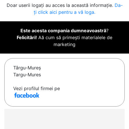
Doar userii logați au acces la această informație.
Da-
ți click aici pentru a vă loga.
Este acesta compania dumneavoastră
?
Felicitări!
Aă cum să primești materialele de
marketing
Târgu-Mureş
Targu-Mures
Vezi profilul firmei pe