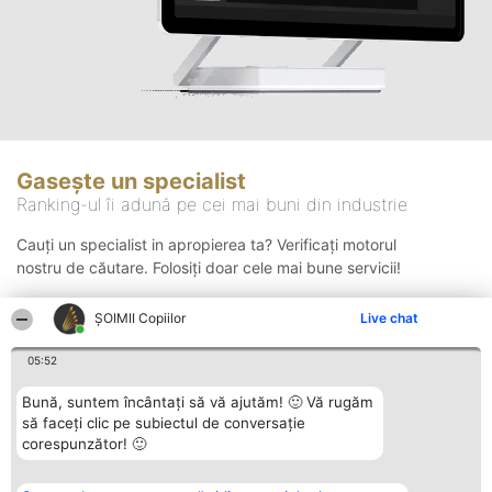
Gasește un specialist
Ranking-ul îi adună pe cei mai buni din industrie
Cauți un specialist in apropierea ta? Verificați motorul
nostru de căutare. Folosiți doar cele mai bune servicii!
ȘOIMII Copiilor
Live chat
Căutare
05:52
Bună, suntem încântați să vă ajutăm! 🙂 Vă rugăm
să faceți clic pe subiectul de conversație
corespunzător! 🙂