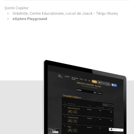
Șoimii Copiilor
Grădinițe, Centre Educaționale, Locuri de Joacă - Târgu-Mureş
eXplore Playground