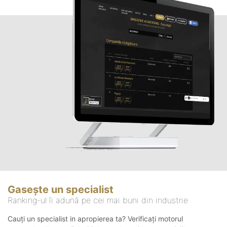
Gasește un specialist
Ranking-ul îi adună pe cei mai buni din industrie
Cauți un specialist in apropierea ta? Verificați motorul