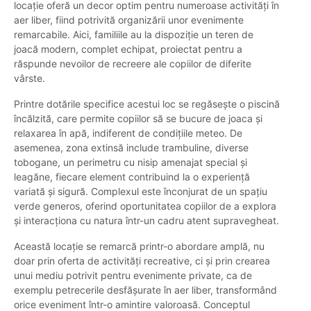
locație oferă un decor optim pentru numeroase activități în
aer liber, fiind potrivită organizării unor evenimente
remarcabile. Aici, familiile au la dispoziție un teren de
joacă modern, complet echipat, proiectat pentru a
răspunde nevoilor de recreere ale copiilor de diferite
vârste.
Printre dotările specifice acestui loc se regăsește o piscină
încălzită, care permite copiilor să se bucure de joaca și
relaxarea în apă, indiferent de condițiile meteo. De
asemenea, zona extinsă include trambuline, diverse
tobogane, un perimetru cu nisip amenajat special și
leagăne, fiecare element contribuind la o experiență
variată și sigură. Complexul este înconjurat de un spațiu
verde generos, oferind oportunitatea copiilor de a explora
și interacționa cu natura într-un cadru atent supravegheat.
Această locație se remarcă printr-o abordare amplă, nu
doar prin oferta de activități recreative, ci și prin crearea
unui mediu potrivit pentru evenimente private, ca de
exemplu petrecerile desfășurate în aer liber, transformând
orice eveniment într-o amintire valoroasă. Conceptul