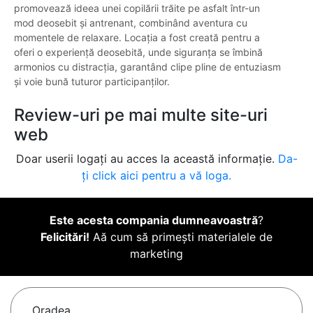
promovează ideea unei copilării trăite pe asfalt într-un
mod deosebit și antrenant, combinând aventura cu
momentele de relaxare. Locația a fost creată pentru a
oferi o experiență deosebită, unde siguranța se îmbină
armonios cu distracția, garantând clipe pline de entuziasm
și voie bună tuturor participanților.
Review-uri pe mai multe site-uri
web
Doar userii logați au acces la această informație.
Da-
ți click aici pentru a vă loga.
Este acesta compania dumneavoastră
?
Felicitări!
Aă cum să primești materialele de
marketing
Oradea