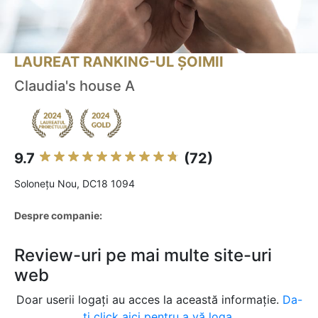
LAUREAT RANKING-UL ȘOIMII
Claudia's house A
9.7
(72)
Soloneţu Nou, DC18 1094
Despre companie:
Review-uri pe mai multe site-uri
web
Doar userii logați au acces la această informație.
Da-
ți click aici pentru a vă loga.