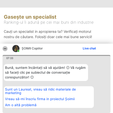
Gasește un specialist
Ranking-ul îi adună pe cei mai buni din industrie
Cauți un specialist in apropierea ta? Verificați motorul
nostru de căutare. Folosiți doar cele mai bune servicii!
ȘOIMII Copiilor
Live chat
Căutare
07:33
Bună, suntem încântați să vă ajutăm! 🙂 Vă rugăm
să faceți clic pe subiectul de conversație
corespunzător! 🙂
Sunt un Laureat, vreau să ridic materiale de
Organizator Ranking
Plebiscyt
Contact
marketing
BRIGHT SOLUTIONS BR SRL
Câștigătorii
Contact
Aleea Timisul De Sus 2 Bl. A30
Lista Tuturor
Vreau să-mi înscriu firma in proiectul Șoimii
Sc. A Et. 4 Ap. 13 Cod 061952
Laureaților
Am o altă problemă
București
Reguli
CUI 36737675
Statut
tel: +40 770 990 492
Politica de