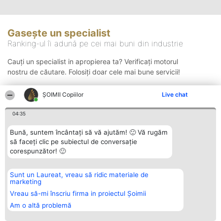
Gasește un specialist
Ranking-ul îi adună pe cei mai buni din industrie
Cauți un specialist in apropierea ta? Verificați motorul
nostru de căutare. Folosiți doar cele mai bune servicii!
ȘOIMII Copiilor
Live chat
Căutare
04:35
Bună, suntem încântați să vă ajutăm! 🙂 Vă rugăm
să faceți clic pe subiectul de conversație
corespunzător! 🙂
Sunt un Laureat, vreau să ridic materiale de
Organizator Ranking
Plebiscyt
Contact
marketing
BRIGHT SOLUTIONS BR SRL
Câștigătorii
Contact
Aleea Timisul De Sus 2 Bl. A30
Lista Tuturor
Vreau să-mi înscriu firma in proiectul Șoimii
Sc. A Et. 4 Ap. 13 Cod 061952
Laureaților
Am o altă problemă
București
Reguli
CUI 36737675
Statut
tel: +40 770 990 492
Politica de