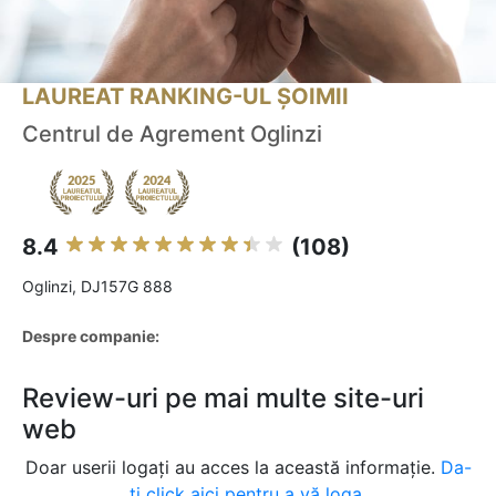
LAUREAT RANKING-UL ȘOIMII
Centrul de Agrement Oglinzi
8.4
(108)
Oglinzi, DJ157G 888
Despre companie:
Review-uri pe mai multe site-uri
web
Doar userii logați au acces la această informație.
Da-
ți click aici pentru a vă loga.