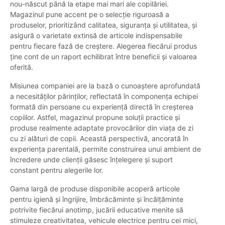
nou-născut până la etape mai mari ale copilăriei.
Magazinul pune accent pe o selecție riguroasă a
produselor, prioritizând calitatea, siguranța și utilitatea, și
asigură o varietate extinsă de articole indispensabile
pentru fiecare fază de creștere. Alegerea fiecărui produs
ține cont de un raport echilibrat între beneficii și valoarea
oferită.
Misiunea companiei are la bază o cunoaștere aprofundată
a necesităților părinților, reflectată în componența echipei
formată din persoane cu experiență directă în creșterea
copiilor. Astfel, magazinul propune soluții practice și
produse realmente adaptate provocărilor din viața de zi
cu zi alături de copii. Această perspectivă, ancorată în
experiența parentală, permite construirea unui ambient de
încredere unde clienții găsesc înțelegere și suport
constant pentru alegerile lor.
Gama largă de produse disponibile acoperă articole
pentru igienă și îngrijire, îmbrăcăminte și încălțăminte
potrivite fiecărui anotimp, jucării educative menite să
stimuleze creativitatea, vehicule electrice pentru cei mici,