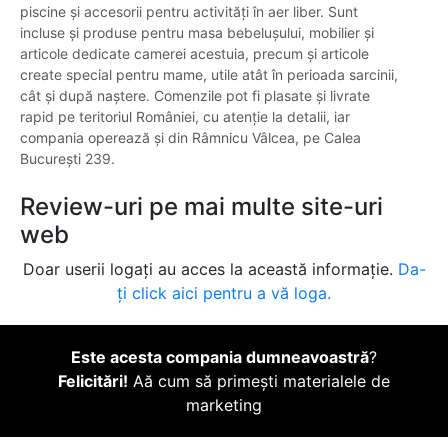
piscine și accesorii pentru activități în aer liber. Sunt
incluse și produse pentru masa bebelușului, mobilier și
articole dedicate camerei acestuia, precum și articole
create special pentru mame, utile atât în perioada sarcinii,
cât și după naștere. Comenzile pot fi plasate și livrate
rapid pe teritoriul României, cu atenție la detalii, iar
compania operează și din Râmnicu Vâlcea, pe Calea
București 239.
Review-uri pe mai multe site-uri
web
Doar userii logați au acces la această informație.
Da-
ți click aici pentru a vă loga.
Este acesta compania dumneavoastră
?
Felicitări!
Aă cum să primești materialele de
marketing