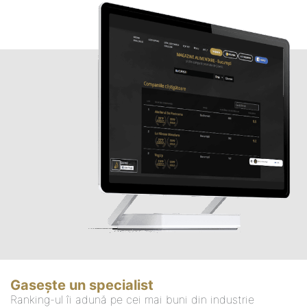
Gasește un specialist
Ranking-ul îi adună pe cei mai buni din industrie