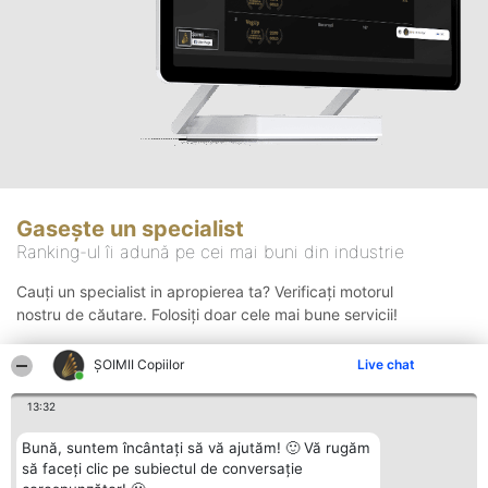
Gasește un specialist
Ranking-ul îi adună pe cei mai buni din industrie
Cauți un specialist in apropierea ta? Verificați motorul
nostru de căutare. Folosiți doar cele mai bune servicii!
ȘOIMII Copiilor
Live chat
Căutare
13:32
Bună, suntem încântați să vă ajutăm! 🙂 Vă rugăm
să faceți clic pe subiectul de conversație