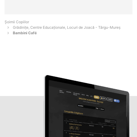
Șoimii Copiilor
Grădinițe, Centre Educaționale, Locuri de Joacă - Târgu-Mureş
Bambini Café