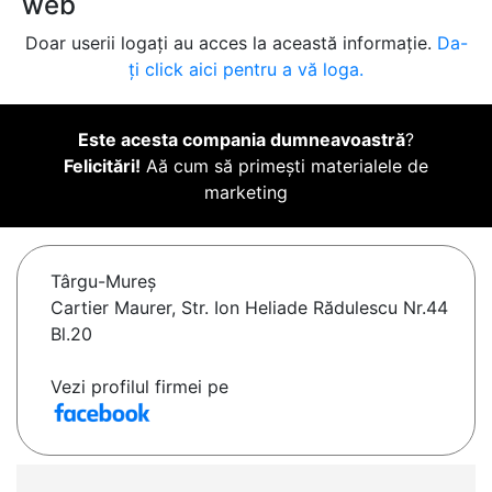
web
Doar userii logați au acces la această informație.
Da-
ți click aici pentru a vă loga.
Este acesta compania dumneavoastră
?
Felicitări!
Aă cum să primești materialele de
marketing
Târgu-Mureş
Cartier Maurer, Str. Ion Heliade Rădulescu Nr.44
Bl.20
Vezi profilul firmei pe