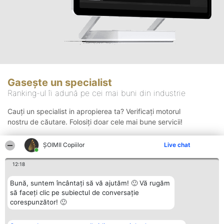
Gasește un specialist
Ranking-ul îi adună pe cei mai buni din industrie
Cauți un specialist in apropierea ta? Verificați motorul
nostru de căutare. Folosiți doar cele mai bune servicii!
ȘOIMII Copiilor
Live chat
Căutare
12:18
Bună, suntem încântați să vă ajutăm! 🙂 Vă rugăm
să faceți clic pe subiectul de conversație
corespunzător! 🙂