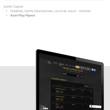
Șoimii Copiilor
Grădinițe, Centre Educaționale, Locuri de Joacă - Voluntari
Azari Play Pipera