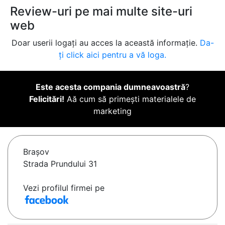
Review-uri pe mai multe site-uri
web
Doar userii logați au acces la această informație.
Da-
ți click aici pentru a vă loga.
Este acesta compania dumneavoastră
?
Felicitări!
Aă cum să primești materialele de
marketing
Braşov
Strada Prundului 31
Vezi profilul firmei pe