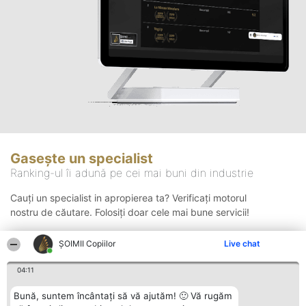
Gasește un specialist
Ranking-ul îi adună pe cei mai buni din industrie
Cauți un specialist in apropierea ta? Verificați motorul
nostru de căutare. Folosiți doar cele mai bune servicii!
ȘOIMII Copiilor
Live chat
Căutare
04:11
Bună, suntem încântați să vă ajutăm! 🙂 Vă rugăm