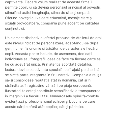
captivantă. Fiecare volum realizat de această firmă îi
permite copilului să devină personajul principal al poveștii,
stimulând astfel imaginația, stima de sine și empatia.
Oferind povești cu valoare educativă, mesaje clare și
situații provocatoare, compania pune accent pe calitatea
conținutului.
Un element distinctiv al ofertei propuse de Atelierul de eroi
este nivelul ridicat de personalizare, adaptându-se după
gen, nume, fizionomie și trăsături de caracter ale fiecărui
copil. Aceasta poate include, de asemenea, dedicații
individuale sau fotografii, ceea ce face ca fiecare carte să
fie cu adevărat unică. Prin atenția acordată detaliilor,
lectura devine o activitate specială, ce îi ajută pe tineri să
se simtă parte integrantă în firul narativ. Compania a reușit
să-și consolideze reputația atât în România, cât și în
străinătate, înregistrând vânzări pe piața europeană.
Ilustratorii talentați contribuie semnificativ la transpunerea
în imagini vii a fiecărui titlu. Numeroasele opinii favorabile
evidențiază profesionalismul echipei și bucuria pe care
aceste cărți o oferă atât copiilor, cât și părinților.