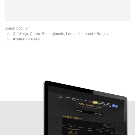
Șoimii Copiilor
Grădinițe, Centre Educaționale, Locuri de Joacă - Braşov
Atelierul de eroi