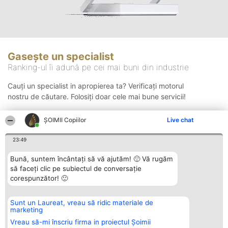
Gasește un specialist
Ranking-ul îi adună pe cei mai buni din industrie
Cauți un specialist in apropierea ta? Verificați motorul
nostru de căutare. Folosiți doar cele mai bune servicii!
ȘOIMII Copiilor
Live chat
Căutare
23:49
Bună, suntem încântați să vă ajutăm! 🙂 Vă rugăm
să faceți clic pe subiectul de conversație
corespunzător! 🙂
Sunt un Laureat, vreau să ridic materiale de
Organizator Ranking
Plebiscyt
Contact
marketing
BRIGHT SOLUTIONS BR SRL
Câștigătorii
Contact
Aleea Timisul De Sus 2 Bl. A30
Lista Tuturor
Vreau să-mi înscriu firma in proiectul Șoimii
Sc. A Et. 4 Ap. 13 Cod 061952
Laureaților