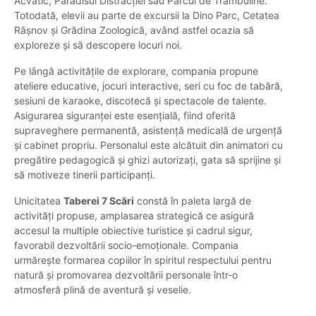
Acvatic, Paradisul Distracției sau Parcul de Trambuline.
Totodată, elevii au parte de excursii la Dino Parc, Cetatea
Râșnov și Grădina Zoologică, având astfel ocazia să
exploreze și să descopere locuri noi.
Pe lângă activitățile de explorare, compania propune
ateliere educative, jocuri interactive, seri cu foc de tabără,
sesiuni de karaoke, discotecă și spectacole de talente.
Asigurarea siguranței este esențială, fiind oferită
supraveghere permanentă, asistență medicală de urgență
și cabinet propriu. Personalul este alcătuit din animatori cu
pregătire pedagogică și ghizi autorizați, gata să sprijine și
să motiveze tinerii participanți.
Unicitatea
Taberei 7 Scări
constă în paleta largă de
activități propuse, amplasarea strategică ce asigură
accesul la multiple obiective turistice și cadrul sigur,
favorabil dezvoltării socio-emoționale. Compania
urmărește formarea copiilor în spiritul respectului pentru
natură și promovarea dezvoltării personale într-o
atmosferă plină de aventură și veselie.