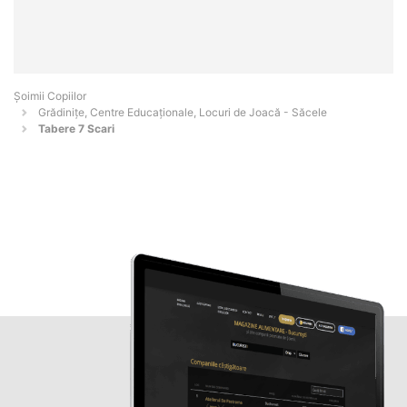
Șoimii Copiilor
Grădinițe, Centre Educaționale, Locuri de Joacă - Săcele
Tabere 7 Scari