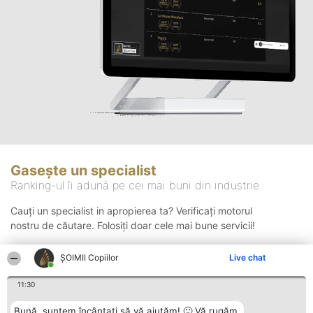
Gasește un specialist
Ranking-ul îi adună pe cei mai buni din industrie
Cauți un specialist in apropierea ta? Verificați motorul
nostru de căutare. Folosiți doar cele mai bune servicii!
ȘOIMII Copiilor
Live chat
Căutare
11:30
Bună, suntem încântați să vă ajutăm! 🙂 Vă rugăm