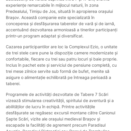
experiențe remarcabile în mijlocul naturii, în zona
Predealului, Timișu de Jos, situată în apropierea orașului
Brașov. Această companie este specializată în
conceperea și desfășurarea taberelor de vară și de iarnă,
accentuând dezvoltarea armonioasă a tinerilor participanți
printr-un program adaptat și diversificat.
Cazarea participantilor are loc la Complexul Ezio, o unitate
de trei stele care pune la dispoziție camere modernizate și
confortabile, fiecare cu trei sau patru locuri și baie proprie.
Inclus în pachet este și serviciul de pensiune completă, cu
trei mese zilnice servite sub formă de bufet, menite să
asigure o alimentație echilibrată pe întreaga perioadă a
taberei.
Programele de activități dezvoltate de Tabere 7 Scări
vizează stimularea creativității, spiritului de aventură și a
abilităților de lucru în echipă. Printre activitățile
desfășurate se regăsesc excursii montane către Canionul
Șapte Scări, vizite ale orașului medieval Brașov și
escapade la facilități de agrement precum Paradisul