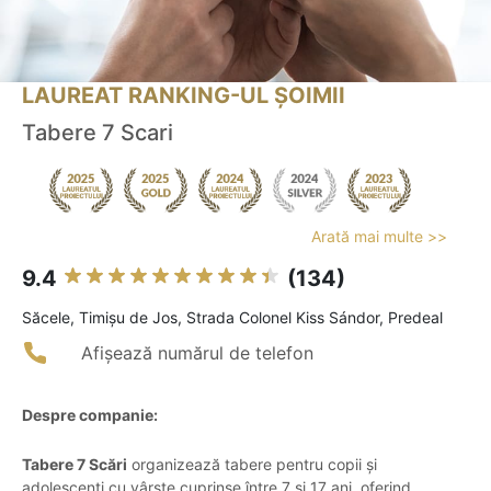
LAUREAT RANKING-UL ȘOIMII
Tabere 7 Scari
Arată mai multe >>
9.4
(134)
Săcele, Timișu de Jos, Strada Colonel Kiss Sándor, Predeal
Afișează numărul de telefon
Despre companie:
Tabere 7 Scări
organizează tabere pentru copii și
adolescenți cu vârste cuprinse între 7 și 17 ani, oferind