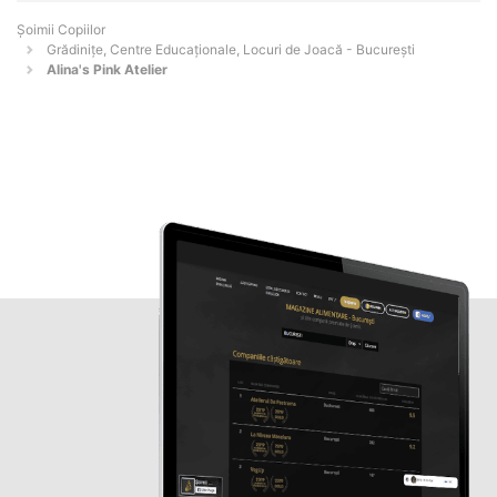
Șoimii Copiilor
Grădinițe, Centre Educaționale, Locuri de Joacă - Bucureşti
Alina's Pink Atelier