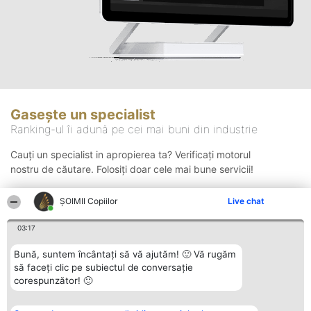
Gasește un specialist
Ranking-ul îi adună pe cei mai buni din industrie
Cauți un specialist in apropierea ta? Verificați motorul
nostru de căutare. Folosiți doar cele mai bune servicii!
ȘOIMII Copiilor
Live chat
Căutare
03:17
Bună, suntem încântați să vă ajutăm! 🙂 Vă rugăm
să faceți clic pe subiectul de conversație
corespunzător! 🙂