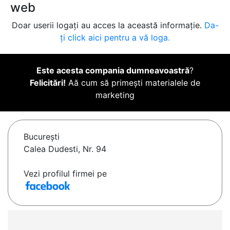
web
Doar userii logați au acces la această informație.
Da-
ți click aici pentru a vă loga.
Este acesta compania dumneavoastră
?
Felicitări!
Aă cum să primești materialele de
marketing
Bucureşti
Calea Dudesti, Nr. 94
Vezi profilul firmei pe