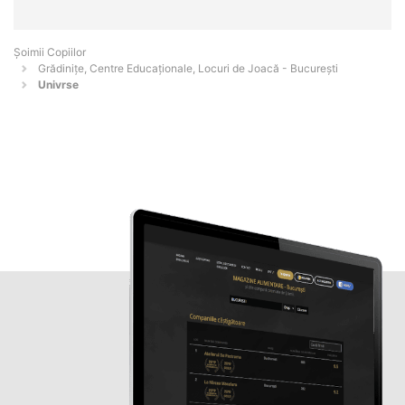
Șoimii Copiilor
Grădinițe, Centre Educaționale, Locuri de Joacă - Bucureşti
Univrse