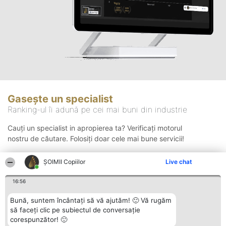
Gasește un specialist
Ranking-ul îi adună pe cei mai buni din industrie
Cauți un specialist in apropierea ta? Verificați motorul
nostru de căutare. Folosiți doar cele mai bune servicii!
ȘOIMII Copiilor
Live chat
Căutare
16:56
Bună, suntem încântați să vă ajutăm! 🙂 Vă rugăm
să faceți clic pe subiectul de conversație
corespunzător! 🙂