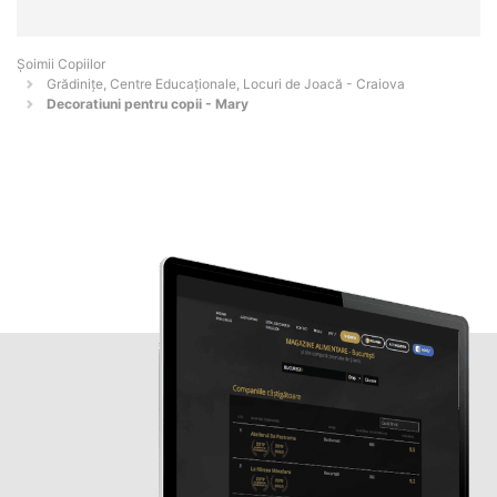
Șoimii Copiilor
Grădinițe, Centre Educaționale, Locuri de Joacă - Craiova
Decoratiuni pentru copii - Mary