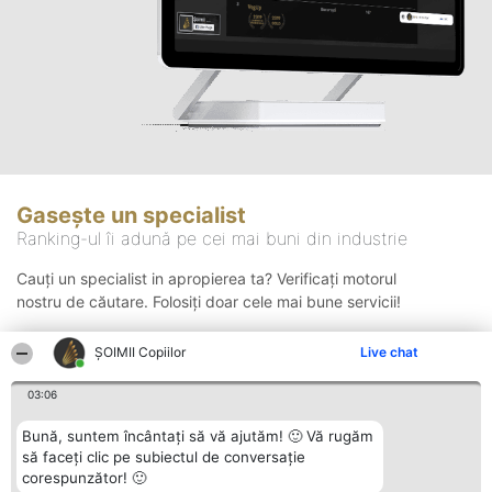
Gasește un specialist
Ranking-ul îi adună pe cei mai buni din industrie
Cauți un specialist in apropierea ta? Verificați motorul
nostru de căutare. Folosiți doar cele mai bune servicii!
ȘOIMII Copiilor
Live chat
Căutare
03:06
Bună, suntem încântați să vă ajutăm! 🙂 Vă rugăm
să faceți clic pe subiectul de conversație
corespunzător! 🙂