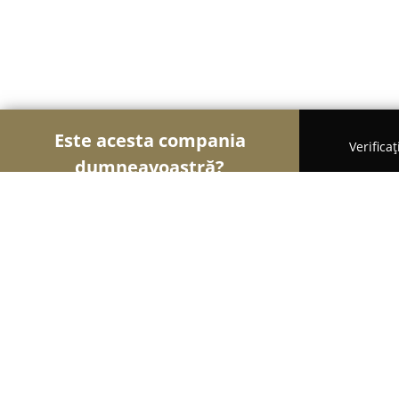
Este acesta compania
Verifica
dumneavoastră?
Șoimii Copiilor
Grădinițe, Centre Educaționale, L
Papusi/Rucsacuri personalizate Lum
9.6
(43)