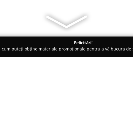
Felicitări!
ți cum puteți obține materiale promoționale pentru a vă bucura d
ocuri de Joacă - Focşani
Papusi/Rucsacuri personalizate Lumea
ea Copiilor
Despre companie:
Lumea Copiilor
este o companie
copiilor, punând la dispoziție o 
personalizate. Această firmă s
transforme simple articole de z