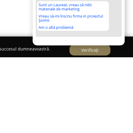
Sunt un Laureat, vreau să ridic
materiale de marketing
Vreau să-mi înscriu firma in proiectul
Șoimii
Am o altă problemă
e succesul dumneavoastră.
Verificați
 Copiilor
 orientată către aducerea veseliei în viețile
varietate largă de jucării și accesorii
e remarcă prin modul în care reușește să
i cu zi în adevărate amintiri de neuitat, realizând