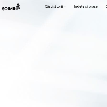
Câștigătorii
Județe și orașe