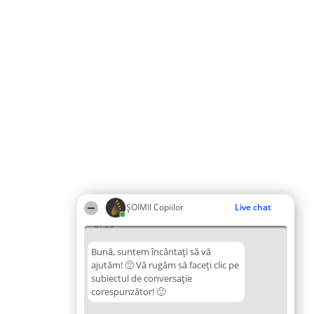
ȘOIMII Copiilor
Live chat
07:23
Bună, suntem încântați să vă
ajutăm! 🙂 Vă rugăm să faceți clic pe
subiectul de conversație
corespunzător! 🙂