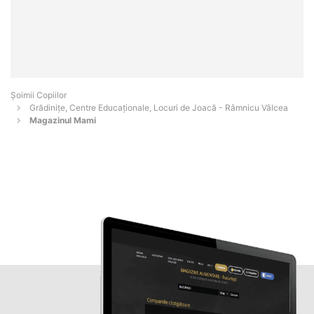
Șoimii Copiilor
Grădinițe, Centre Educaționale, Locuri de Joacă - Râmnicu Vâlcea
Magazinul Mami