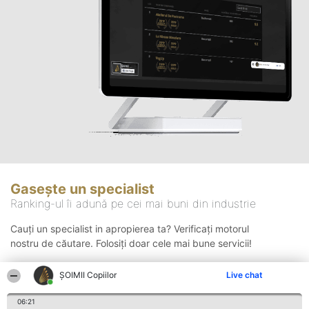
Gasește un specialist
Ranking-ul îi adună pe cei mai buni din industrie
Cauți un specialist in apropierea ta? Verificați motorul
nostru de căutare. Folosiți doar cele mai bune servicii!
ȘOIMII Copiilor
Live chat
Căutare
06:21