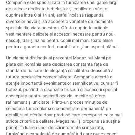
Compania este specializată în furnizarea unei game largi
de articole dedicate bebelușilor și copiilor cu vârste
cuprinse între 0 și 14 ani, astfel încât să răspundă
diverselor nevoi și să acopere o varietate de momente
speciale din viața acestora. Oferta cuprinde articole
vestimentare delicate și accesorii necesare pentru nou-
născuți, dar și haine pentru copiii mai mari, toate alese
pentru a garanta confort, durabilitate și un aspect plăcut.
Un element distinctiv al prezenței Magazinul Mami pe
piața din România este dedicarea constantă față de
standarde ridicate de eleganță și calitatea deosebită a
tuturor produselor comercializate. Compania acordă o
atenție importantă evenimentelor semnificative, cum ar fi
botezul, punând la dispoziție trusouri și accesorii special
concepute pentru această ocazie, menite să ofere
rafinament și unicitate. Printr-un proces minuțios de
selecție a furnizorilor și o concentrare permanentă pe
detalii, sunt oferite doar produse care corespund celor mai
stricte criterii de calitate. Magazinul își propune să susțină
părinții în luarea unor decizii informate și inspirate,
furnizând o experiență de cumpărături care pune accent