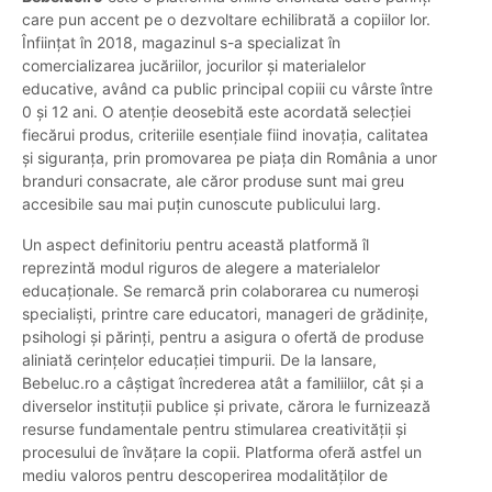
care pun accent pe o dezvoltare echilibrată a copiilor lor.
Înființat în 2018, magazinul s-a specializat în
comercializarea jucăriilor, jocurilor și materialelor
educative, având ca public principal copiii cu vârste între
0 și 12 ani. O atenție deosebită este acordată selecției
fiecărui produs, criteriile esențiale fiind inovația, calitatea
și siguranța, prin promovarea pe piața din România a unor
branduri consacrate, ale căror produse sunt mai greu
accesibile sau mai puțin cunoscute publicului larg.
Un aspect definitoriu pentru această platformă îl
reprezintă modul riguros de alegere a materialelor
educaționale. Se remarcă prin colaborarea cu numeroși
specialiști, printre care educatori, manageri de grădinițe,
psihologi și părinți, pentru a asigura o ofertă de produse
aliniată cerințelor educației timpurii. De la lansare,
Bebeluc.ro a câștigat încrederea atât a familiilor, cât și a
diverselor instituții publice și private, cărora le furnizează
resurse fundamentale pentru stimularea creativității și
procesului de învățare la copii. Platforma oferă astfel un
mediu valoros pentru descoperirea modalităților de