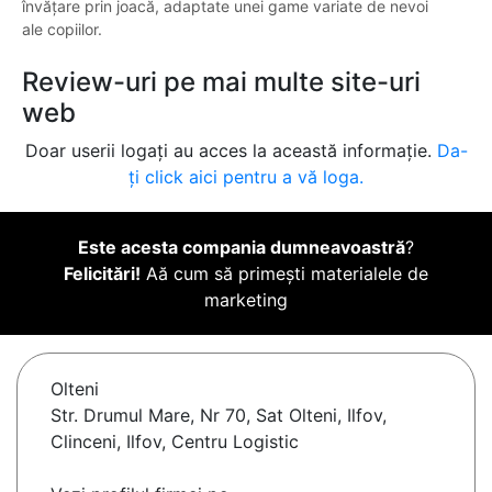
învățare prin joacă, adaptate unei game variate de nevoi
ale copiilor.
Review-uri pe mai multe site-uri
web
Doar userii logați au acces la această informație.
Da-
ți click aici pentru a vă loga.
Este acesta compania dumneavoastră
?
Felicitări!
Aă cum să primești materialele de
marketing
Olteni
Str. Drumul Mare, Nr 70, Sat Olteni, Ilfov,
Clinceni, Ilfov, Centru Logistic