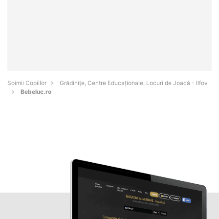
Șoimii Copiilor
Grădinițe, Centre Educaționale, Locuri de Joacă - Ilfov
Bebeluc.ro