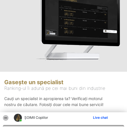
Gasește un specialist
Ranking-ul îi adună pe cei mai buni din industrie
Cauți un specialist in apropierea ta? Verificați motorul
nostru de căutare. Folosiți doar cele mai bune servicii!
ȘOIMII Copiilor
Live chat
Căutare