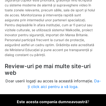
Siguranța copiilor este prioritară, grădinița fiind echipată
cu sisteme moderne de alarmă și supraveghere video în
toate zonele relevante, precum sălile, sala de sport și holul
de acces. Monitorizarea și intervenția rapidă sunt
asigurate prin intermediul unor parteneri specializați.
Pentru deplasările în afara instituției, cum ar fi parcul sau
vizitele culturale, se utilizează sistemul Walkodile, proiect
inovator pentru siguranță, importat din Marea Britanie.
Personalul participă frecvent la cursuri de protecție,
asigurând astfel un cadru optim. Grădinița este acreditată
de Ministerul Educației și pune accent pe transparență și
dialog constant cu părinții.
Review-uri pe mai multe site-uri
web
Doar userii logați au acces la această informație.
Da-
ți click aici pentru a vă loga.
Este acesta compania dumneavoastră
?