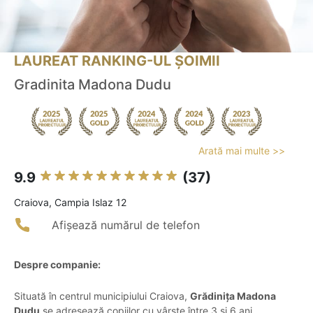
LAUREAT RANKING-UL ȘOIMII
Gradinita Madona Dudu
Arată mai multe >>
9.9
(37)
Craiova, Campia Islaz 12
Afișează numărul de telefon
Despre companie:
Situată în centrul municipiului Craiova,
Grădinița Madona
Dudu
se adresează copiilor cu vârste între 3 și 6 ani,