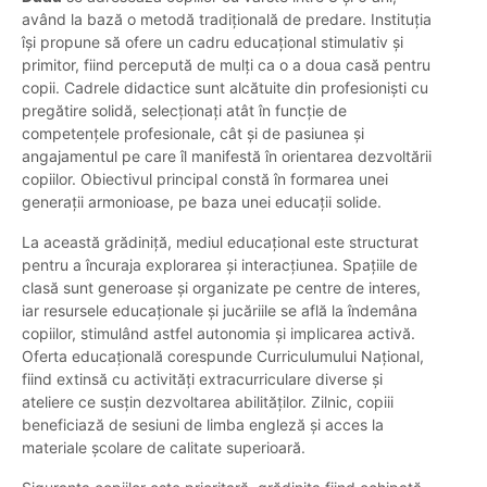
având la bază o metodă tradițională de predare. Instituția
își propune să ofere un cadru educațional stimulativ și
primitor, fiind percepută de mulți ca o a doua casă pentru
copii. Cadrele didactice sunt alcătuite din profesioniști cu
pregătire solidă, selecționați atât în funcție de
competențele profesionale, cât și de pasiunea și
angajamentul pe care îl manifestă în orientarea dezvoltării
copiilor. Obiectivul principal constă în formarea unei
generații armonioase, pe baza unei educații solide.
La această grădiniță, mediul educațional este structurat
pentru a încuraja explorarea și interacțiunea. Spațiile de
clasă sunt generoase și organizate pe centre de interes,
iar resursele educaționale și jucăriile se află la îndemâna
copiilor, stimulând astfel autonomia și implicarea activă.
Oferta educațională corespunde Curriculumului Național,
fiind extinsă cu activități extracurriculare diverse și
ateliere ce susțin dezvoltarea abilităților. Zilnic, copiii
beneficiază de sesiuni de limba engleză și acces la
materiale școlare de calitate superioară.