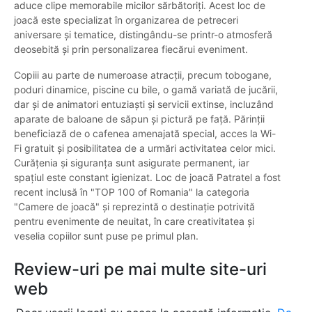
aduce clipe memorabile micilor sărbătoriți. Acest loc de
joacă este specializat în organizarea de petreceri
aniversare și tematice, distingându-se printr-o atmosferă
deosebită și prin personalizarea fiecărui eveniment.
Copiii au parte de numeroase atracții, precum tobogane,
poduri dinamice, piscine cu bile, o gamă variată de jucării,
dar și de animatori entuziaști și servicii extinse, incluzând
aparate de baloane de săpun și pictură pe față. Părinții
beneficiază de o cafenea amenajată special, acces la Wi-
Fi gratuit și posibilitatea de a urmări activitatea celor mici.
Curățenia și siguranța sunt asigurate permanent, iar
spațiul este constant igienizat. Loc de joacă Patratel a fost
recent inclusă în "TOP 100 of Romania" la categoria
"Camere de joacă" și reprezintă o destinație potrivită
pentru evenimente de neuitat, în care creativitatea și
veselia copiilor sunt puse pe primul plan.
Review-uri pe mai multe site-uri
web