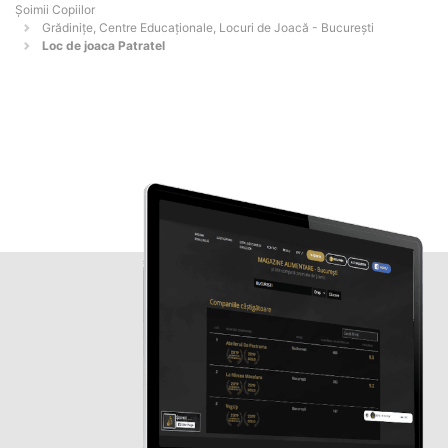
Șoimii Copiilor
Grădinițe, Centre Educaționale, Locuri de Joacă - Bucureşti
Loc de joaca Patratel