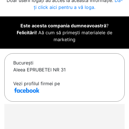
Doar userii logați au acces la această informație.
Da-
ți click aici pentru a vă loga.
Este acesta compania dumneavoastră
?
Felicitări!
Aă cum să primești materialele de
marketing
Bucureşti
Aleea EPRUBETEI NR 31
Vezi profilul firmei pe