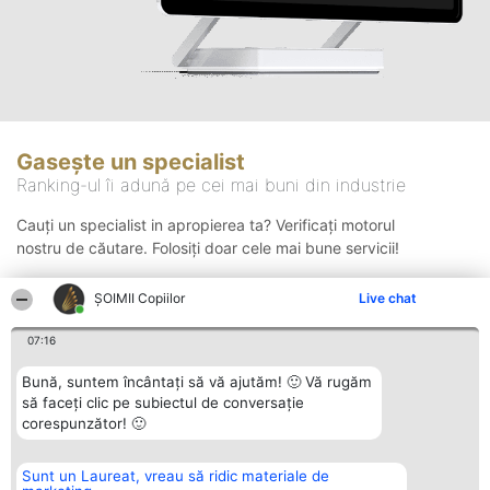
Gasește un specialist
Ranking-ul îi adună pe cei mai buni din industrie
Cauți un specialist in apropierea ta? Verificați motorul
nostru de căutare. Folosiți doar cele mai bune servicii!
ȘOIMII Copiilor
Live chat
Căutare
07:16
Bună, suntem încântați să vă ajutăm! 🙂 Vă rugăm
să faceți clic pe subiectul de conversație
corespunzător! 🙂
Sunt un Laureat, vreau să ridic materiale de
Organizator Ranking
Plebiscyt
Contact