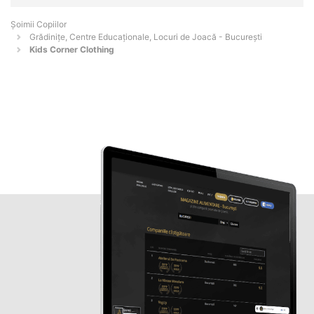
Șoimii Copiilor
Grădinițe, Centre Educaționale, Locuri de Joacă - Bucureşti
Kids Corner Clothing