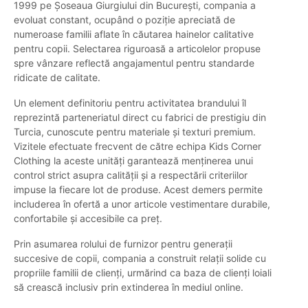
1999 pe Șoseaua Giurgiului din București, compania a
evoluat constant, ocupând o poziție apreciată de
numeroase familii aflate în căutarea hainelor calitative
pentru copii. Selectarea riguroasă a articolelor propuse
spre vânzare reflectă angajamentul pentru standarde
ridicate de calitate.
Un element definitoriu pentru activitatea brandului îl
reprezintă parteneriatul direct cu fabrici de prestigiu din
Turcia, cunoscute pentru materiale și texturi premium.
Vizitele efectuate frecvent de către echipa Kids Corner
Clothing la aceste unități garantează menținerea unui
control strict asupra calității și a respectării criteriilor
impuse la fiecare lot de produse. Acest demers permite
includerea în ofertă a unor articole vestimentare durabile,
confortabile și accesibile ca preț.
Prin asumarea rolului de furnizor pentru generații
succesive de copii, compania a construit relații solide cu
propriile familii de clienți, urmărind ca baza de clienți loiali
să crească inclusiv prin extinderea în mediul online.