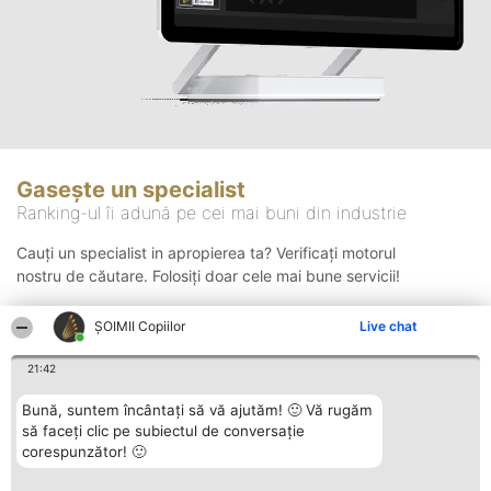
Gasește un specialist
Ranking-ul îi adună pe cei mai buni din industrie
Cauți un specialist in apropierea ta? Verificați motorul
nostru de căutare. Folosiți doar cele mai bune servicii!
ȘOIMII Copiilor
Live chat
Căutare
21:42
Bună, suntem încântați să vă ajutăm! 🙂 Vă rugăm
să faceți clic pe subiectul de conversație
corespunzător! 🙂